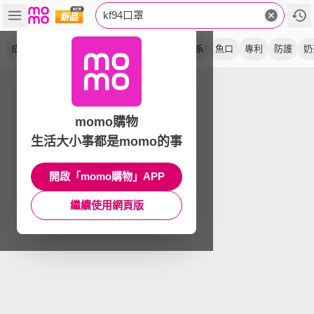
kf94口罩
成人
雙鋼印
醫用
魚型
醫療級
素色系
魚口
專利
防護
奶
momo購物
生活大小事都是momo的事
開啟「momo購物」APP
繼續使用網頁版