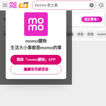
kissme 奇士美
KISSME 奇士美
造訪賣場
ferme
睫毛膏
卸除液
超持久
抗暈
增量版
持色
保濕
mom
momo購物
生活大小事都是momo的事
開啟「momo購物」APP
繼續使用網頁版