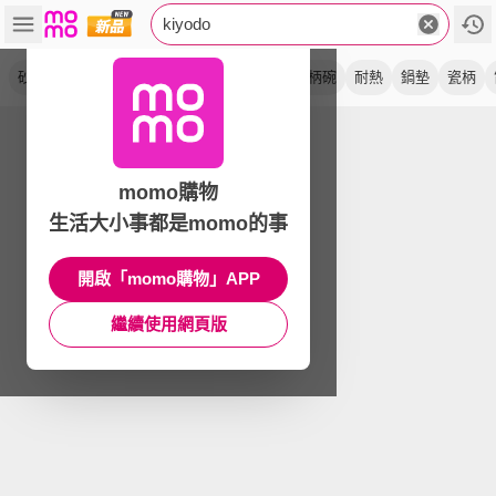
kiyodo
砂鍋
鴛鴦鍋
隔熱墊
山毛櫸
手作
手柄碗
耐熱
鍋墊
瓷柄
momo購物
生活大小事都是momo的事
開啟「momo購物」APP
繼續使用網頁版