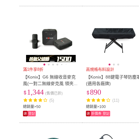
滿1件享8折
高規格布料設計
【Konix】G6 無線收音麥克
【Konix】88鍵電子琴防塵
風(一對二無線麥克風 領夾式
(適用各廠牌)
麥克風)
1,344
890
(售價已折)
(5)
(11)
總銷量>50
總銷量>100
速
登記
速
折價券
登記