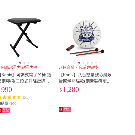
牢固高承重力 耐重力強
八個音階，音域更完整
【Konix】可調式電子琴椅 摺
【Konix】八音空靈鼓彩繪限
疊鋼琴椅(三段式升降電鋼琴
量國潮熊貓款(鋼舌鼓療癒樂
椅 穩固防滑底座)
器 生日禮物首選 初學者輕鬆
990
1,280
上手)
(23)
總銷量>100
速
登記
速
登記