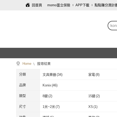
回首頁
momo富立保險
APP下載
點點賺分潤計
kon
Home
搜尋結果
分類
文具樂器
(
34
)
家電
(
8
)
品牌
Konix
(
46
)
Konix
(
46
)
類型
8鍵
(
2
)
15鍵
(
2
)
8鍵
(
2
)
15鍵
(
2
)
半配重鍵盤
(
4
)
無配重鍵盤
(
6
)
尺寸
1米~2米
(
7
)
XS
(
1
)
半配重鍵盤
(
4
)
無配重鍵盤
(
6
)
無線
(
6
)
USB
(
1
)
1米~2米
(
7
)
XS
(
1
)