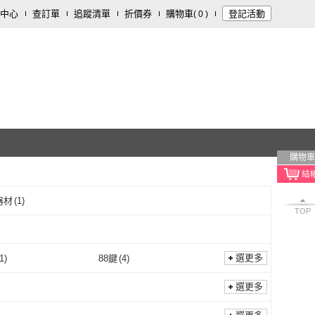
中心
查訂單
追蹤清單
折價券
購物車
登記活動
(
0
)
購物車
器材
(
1
)
TOP
選更多
1
)
88鍵
(
4
)
61鍵
(
1
)
88鍵
(
4
)
式
(
10
)
有線
(
2
)
選更多
便攜式
(
10
)
有線
(
2
)