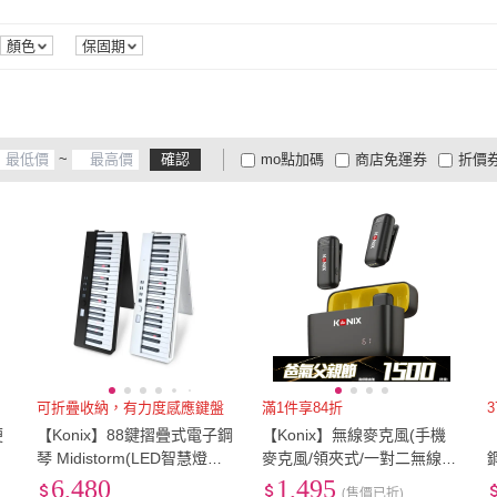
充電式
(
1
)
有音箱
(
1
)
顏色
保固期
~
確認
mo點加碼
商店免運券
折價
大家電安心配
大家電快配
商
低溫宅配
定期配/分次配
貨
4
及以上
3
及以上
2
及
可折疊收納，有力度感應鍵盤
滿1件享84折
便
【Konix】88鍵摺疊式電子鋼
【Konix】無線麥克風(手機
琴 Midistorm(LED智慧燈光
麥克風/領夾式/一對二無線麥
學習 可攜式電子琴 MIDI鍵盤
克風/隨身收納盒/安卓蘋果雙
6,480
1,495
(售價已折)