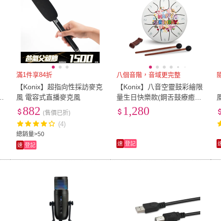
滿1件享84折
八個音階，音域更完整
U
【Konix】超指向性採訪麥克
【Konix】八音空靈鼓彩繪限
風 電容式直播麥克風
量生日快樂款(鋼舌鼓療癒樂
器 生日禮物首選 初學者輕鬆
882
1,280
(售價已折)
上手)
(4)
總銷量>50
速
登記
速
登記