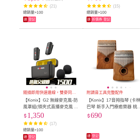
能)
(21)
(15)
總銷量>100
總銷量>100
速
登記
速
折價券
登記
隨插即用快速連線，雙麥同步錄音
附調音工具完整配件
【Konix】G2 無線麥克風-防
【Konix】17音拇指琴 (卡
風罩組(領夾式直播麥克風 加
巴琴 新手入門療癒樂器 桃
厚海綿 可降低風切聲)
心木製)
1,350
690
(17)
總銷量>100
速
登記
速
登記