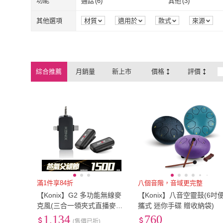
功能
通話
(
6
)
其他
(
3
)
無線
(
6
)
USB
(
1
)
通話
(
6
)
其他
(
3
)
其他選項
材質
適用於
款式
來源
綜合推薦
月銷量
新上市
價格
評價
滿1件享84折
八個音階，音域更完整
【Konix】G2 多功能無線麥
【Konix】八音空靈鼓(6吋
克風(三合一領夾式直播麥克
攜式 迷你手碟 贈收納袋)
風 手機藍牙麥克風 具監聽功
1,134
760
(售價已折)