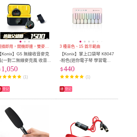
隨插即用，開機即連，雙麥同步
3 種音色、15 首示範曲
【Konix】G5 無線收音麥克
【Konix】掌上口袋琴 K8047
風(一對二無線麥克風 收音增
-粉色(迷你電子琴 學習電子
強 抗雜音更優 附收納盒)
琴 兒童音樂玩具 七彩燈光琴
1,050
440
音樂禮物推薦)
(1)
(1)
速
登記
速
登記