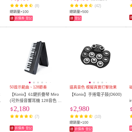
魔光琴)
規格)
(8)
(42)
總銷量>100
總銷量>500
速
折價券
登記
速
登記
50首示範曲、128節奏
逼真音色 模擬真實打擊效果
林
【Konix】61鍵折疊琴 Miro
【Konix】手捲電子鼓(D600)
花
(可外接音響耳機 128音色 雙
鍵盤教學模式鋼琴入門推薦)
2,180
2,980
(7)
(10)
總銷量>100
速
折價券
登記
速
折價券
登記