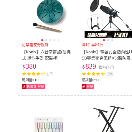
初學者友好設計
滿1件享84折
【Konix】六音空靈鼓(便攜
【Konix】電容式全指向性
式 迷你手碟 配鼓棒)
SB專業麥克風組X5(贈防震
架、防噴罩 電腦錄音)
380
839
(售價已折)
(17)
(28)
總銷量>100
總銷量>500
速
折價券
登記
速
登記