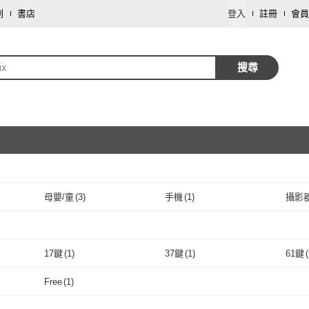
劃
書店
登入
註冊
會員
ix
搜尋
母嬰/童
(
3
)
手機
(
1
)
攝影
取消
取消
17鍵
(
1
)
37鍵
(
1
)
61鍵
(
取消
17鍵
(
1
)
37鍵
(
1
)
100種以下
(
7
)
101種以上
(
3
)
便攜
Free
(
1
)
100種以下
(
7
)
101種以上
取消
(
3
)
充電式
(
1
)
有音箱
(
1
)
Free
(
1
)