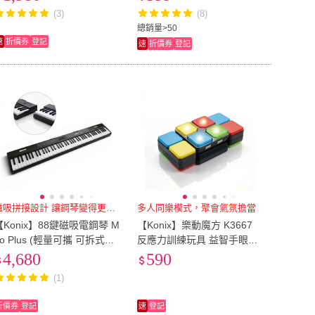
標準琴鍵真實手感)
(3)
(8)
總銷量>50
速
折價券
登記
速
折價券
登記
磁吸拼接設計 讓鋼琴變得更自由
多人同樂模式，聚會氣氛擔當
【Konix】88鍵磁吸電鋼琴 M
【Konix】樂動魔方 K3667
iro Plus (輕量可攜 可拆式鍵
反應力訓練玩具 益智手眼協
盤 900音色 重錘手感)
調 多人派對互動遊戲 記憶力
4,680
590
挑戰
(1)
折價券
登記
速
登記