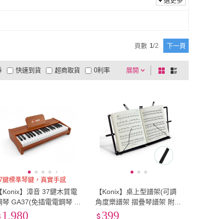
選更多
頁數
1
/
2
下一頁
券
快速到貨
超商取貨
0利率
展開
棋
條
品有量
有影片
電視購物
盤
列
到付款
超商付款
5
式
式
以上
1
及以上
37鍵標準琴鍵，真實手感
【Konix】漳音 37鍵木質電
【Konix】桌上型譜架(可調
鋼琴 GA37(免插電電鋼琴 學
角度樂譜架 摺疊琴譜架 附專
習電子琴 居家旅宿藝術逸品
用收納袋)
1,980
399