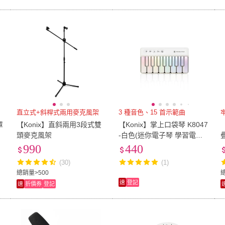
直立式+斜桿式兩用麥克風架
3 種音色、15 首示範曲
罩
【Konix】直斜兩用3段式雙
【Konix】掌上口袋琴 K8047
頭麥克風架
-白色(迷你電子琴 學習電子
琴 兒童音樂玩具 七彩燈光琴
990
440
音樂禮物推薦)
(30)
(1)
總銷量>500
速
登記
速
折價券
登記