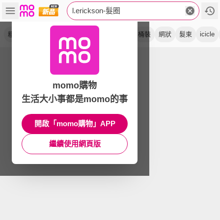
l.erickson-髮圈
粗款
粗版
彈力
細版
不咬髮
系列
桶裝
網狀
髮束
icicle
momo購物
生活大小事都是momo的事
開啟「momo購物」APP
繼續使用網頁版