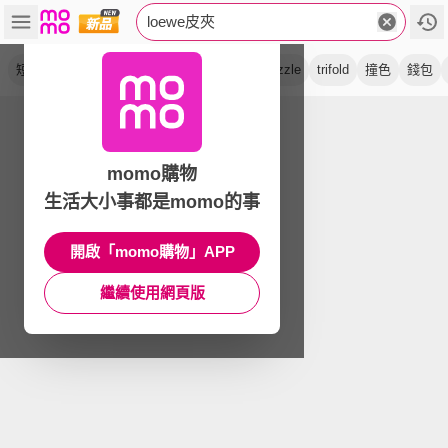
loewe皮夾
短夾
小牛皮
anagram
卡夾
黑色
puzzle
trifold
撞色
錢包
momo購物
生活大小事都是momo的事
開啟「momo購物」APP
繼續使用網頁版