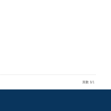
頁數
1
/
1