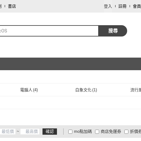
劃
書店
登入
註冊
會員
cOS
搜尋
取消
電腦人
(
4
)
白象文化
(
1
)
流行
取消
電腦人
(
4
)
白象文化
(
1
)
~
確認
mo點加碼
商店免運券
折價
大家電安心配
大家電快配
商