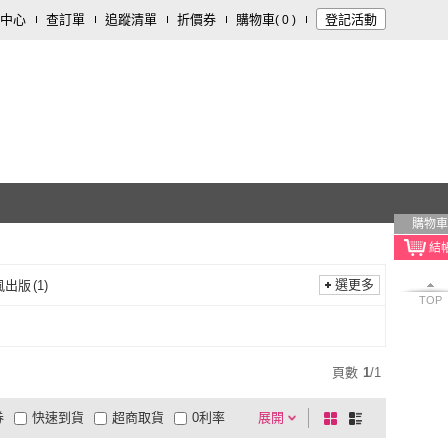
中心
查訂單
追蹤清單
折價券
購物車
登記活動
(
0
)
購物車
選更多
風出版
(
1
)
TOP
流行風出版
(
1
)
頁數
1
/
1
券
快速到貨
超商取貨
0利率
展開
棋
條
品有量
有影片
電視購物
盤
列