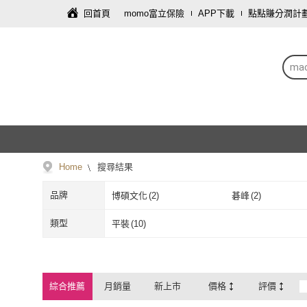
回首頁
momo富立保險
APP下載
點點賺分潤計
ma
Home
搜尋結果
品牌
博碩文化
(
2
)
碁峰
(
2
)
博碩文化
(
2
)
碁峰
(
2
)
類型
平裝
(
10
)
平裝
(
10
)
綜合推薦
月銷量
新上市
價格
評價