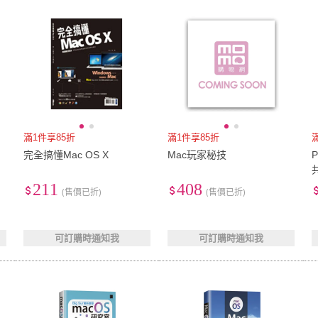
低溫宅配
定期配/分次配
貨
4
及以上
3
及以上
2
及
滿1件享85折
滿1件享85折
完全搞懂Mac OS X
Mac玩家秘技
211
408
(售價已折)
(售價已折)
可訂購時通知我
可訂購時通知我