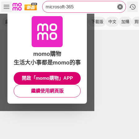
microsoft-365
盒裝
個人版
家用版
序號
軟體
正版
下載版
中文
加購
買
momo購物
生活大小事都是momo的事
開啟「momo購物」APP
繼續使用網頁版