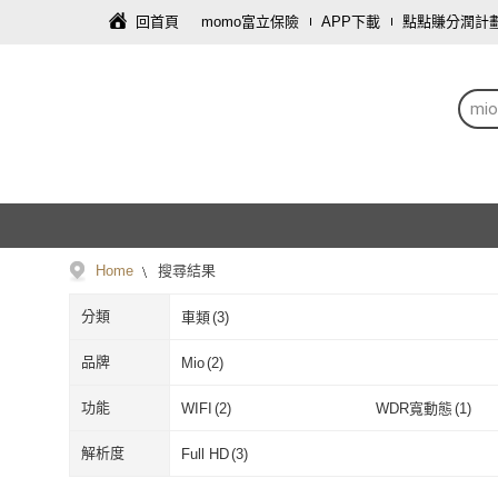
回首頁
momo富立保險
APP下載
點點賺分潤計
mi
Home
搜尋結果
分類
車類
(
3
)
品牌
Mio
(
2
)
Mio
(
2
)
功能
WIFI
(
2
)
WDR寬動態
(
1
)
WIFI
(
2
)
WDR寬動態
(
1
碰撞感應
(
2
)
軌跡記錄
(
2
)
解析度
Full HD
(
3
)
碰撞感應
(
2
)
軌跡記錄
(
2
)
內建電池
(
2
)
測速提示
(
2
)
Full HD
(
3
)