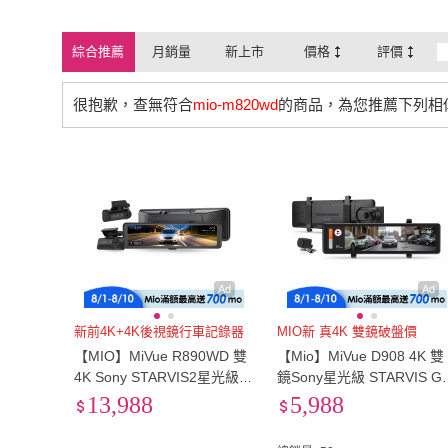
內建電池
(
2
)
測速提示
(
2
)
綜合推薦
月銷量
新上市
價格
評價
很抱歉，查無符合
mio-m820wd
的商品，為您推薦下列相
Ad
Ad
新前4K+4K後視鏡行車記錄器
MIO新 真4K 雙鏡破盤價
【MIO】MiVue R890WD 雙
【Mio】MiVue D908 4K 雙
4K Sony STARVIS2星光級感
鏡Sony星光級 STARVIS G
光元件WIFI GPS金電容後視
S測速 全屏觸控式 電子後
13,988
5,988
鏡前後雙鏡行車記錄器(紀錄
鏡 行車記錄器(紀錄器)
器)