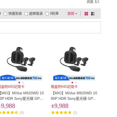
頁數
1
/
1
券
快速到貨
超商取貨
0利率
展開
棋
條
品有量
有影片
電視購物
盤
列
到付款
超商付款
5
式
式
以上
1
及以上
隨盒附64G記憶卡
隨盒附64G記憶卡
【MIO】MiVue M820WD 10
【MIO】MiVue M820WD 10
80P HDR Sony星光級 GPS
80P HDR Sony星光級 GPS
前後雙鏡 機車 行車記錄器
前後雙鏡 機車 行車記錄器
9,988
9,988
(紀錄器)
(送64G 耳機 手套 紀錄器)
(8)
(2)