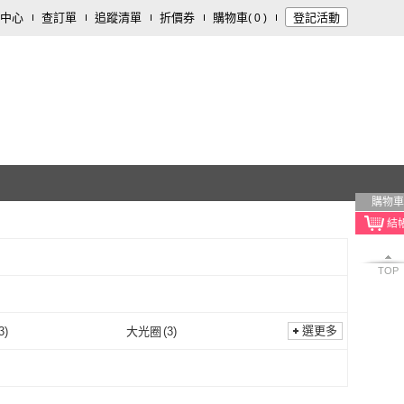
中心
查訂單
追蹤清單
折價券
購物車
登記活動
(
0
)
購物車
TOP
選更多
3
)
大光圈
(
3
)
防水
(
3
)
大光圈
(
3
)
2
)
行車紀錄
(
3
)
WIFI
(
2
)
行車紀錄
(
3
)