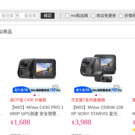
外接記憶卡
(
2
)
~
確認
mo點加碼
商店免運券
折價
大家電安心配
大家電快配
商
低溫宅配
定期配/分次配
貨
似商品
4
及以上
3
及以上
2
及
Ad
Ad
高CP值 C430 升級款
可支援T系列後鏡頭
【MIO】MiVue C430 PRO 1
【MIO】MiVue C595W 108
P
080P GPS測速 安全預警六
0P SONY STARVIS 星光級
視
合一 金電容 行車記錄器(紀
感光元件 WIFI GPS 行車記
1,688
3,988
錄器)
錄器(金電容 紀錄器)