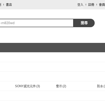
劃
書店
登入
註冊
會員
o-m820wd
搜尋
取消
取消
SONY感光元件
(
3
)
警示
(
2
)
防水
(
取消
)
SONY感光元件
(
3
)
警示
(
2
)
前後雙錄
(
3
)
範圍移動偵測
(
1
)
WIFI
(
前後雙錄
(
3
)
範圍移動偵測
(
1
)
外接記憶卡
(
2
)