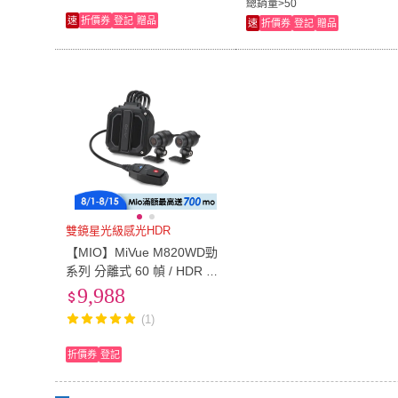
總銷量>50
速
折價券
登記
贈品
速
折價券
登記
贈品
雙鏡星光級感光HDR
【MIO】MiVue M820WD勁
系列 分離式 60 幀 / HDR 星
光級雙鏡頭機車行車記錄器
9,988
(行車紀錄器 送64G)
(1)
折價券
登記