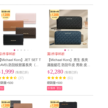
滿1件享85折
滿1件享85折
Michael Kors】JET SET T
【Michael Kors】男生 長夾
RAVEL防刮紋掀蓋長夾（多
滿版緹花 防刮牛皮 男款 皮
色任選）
夾(36U9MCRE3B)
1,999
2,280
(售價已折)
(售價已折)
(37)
(61)
總銷量>500
總銷量>500
登記
折價券
登記