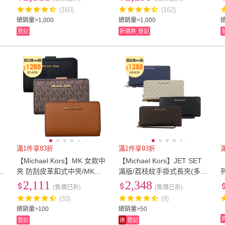
人
(160)
(162)
總銷量>1,000
總銷量>1,000
總
登記
折價券
登記
滿1件享83折
滿1件享93折
【Michael Kors】MK 女款中
【Michael Kors】JET SET
【
夾 防刮皮革釦式中夾/MK中
滿版/荔枝紋手掛式長夾(多色
夾/MK短夾(多款任選)
選)
2,111
2,348
(售價已折)
(售價已折)
(33)
(9)
總銷量>100
總銷量>50
登記
速
登記