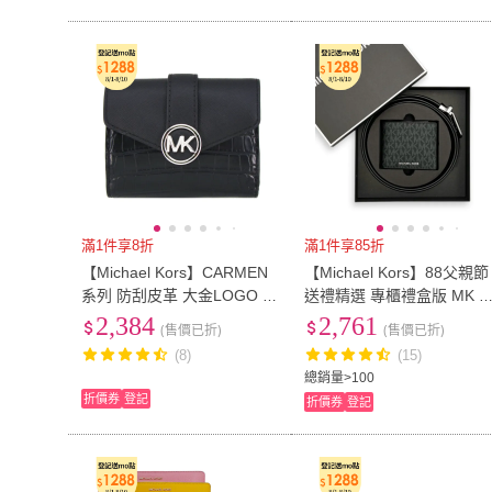
滿1件享8折
滿1件享85折
【Michael Kors】CARMEN
【Michael Kors】88父親節
系列 防刮皮革 大金LOGO 三
送禮精選 專櫃禮盒版 MK 
折 零錢袋 短夾(多色任選)
生 短夾+皮帶 皮夾腰帶禮盒
2,384
2,761
(售價已折)
(售價已折)
(36S4LGFF6B 36F5LGFN
(8)
(15)
B)
總銷量>100
折價券
登記
折價券
登記