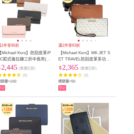
滿1件享95折
滿1件享83折
【Michael Kors】防刮皮革/P
【Michael Kors】MK JET S
VC釦式後拉鍊三折中長夾(7
ET TRAVEL防刮皮革多功能
色)
雙層手拿長夾/手拿包/手機
2,445
2,365
(售價已折)
(售價已折)
包/手機長夾/MK長夾(多款任
(9)
(4)
選)
總銷量>100
總銷量>50
登記
登記