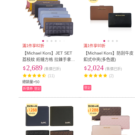
滿1件享82折
滿1件享93折
【Michael Kors】JET SET
【Michael Kors】防刮牛皮
荔枝紋 絎縫方格 拉鍊手拿多
釦式中夾(多色選)
卡長夾(多色任選)
2,689
2,024
(售價已折)
(售價已折)
(11)
(2)
總銷量>50
登記
折價券
登記