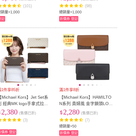
夾(36U9LCRF3B 多色可挑)
(101)
(98)
銷量>1,000
總銷量>1,000
登記
折價券
登記
滿1件享85折
滿1件享8折
Michael Kors】Jet Set系
【Michael Kors】HAMILTO
列 經典MK logo手拿式拉鍊
N系列 貴婦風 金字鎖頭LOG
長夾｜多卡位設計・手拿腕
O 翻蓋 長夾(多色任選)
2,380
2,280
(售價已折)
(售價已折)
帶款/6色選
(3)
(7)
總銷量>50
折價券
登記
折價券
登記