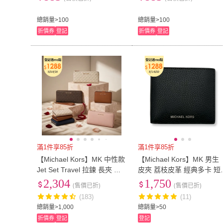
女 男皮夾 現貨 CA177(情人
女 男皮夾 現貨 CA177(情
節
節
總銷量>100
總銷量>100
折價券
登記
折價券
登記
滿1件享85折
滿1件享85折
【Michael Kors】MK 中性款
【Michael Kors】MK 男生
Jet Set Travel 拉鍊 長夾 中
皮夾 荔枝皮革 經典多卡 短
夾 皮夾(多色可挑 男女通用)
夾(36S4LCOF2L)
2,304
1,750
(售價已折)
(售價已折)
(183)
(11)
總銷量>1,000
總銷量>50
折價券
登記
登記