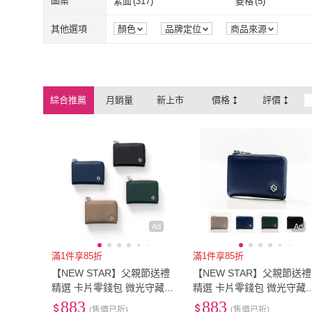
圖案
素面
(
317
)
菱格
(
5
)
絨布
(
1
)
莫代爾
(
1
)
彈性纖維
(
1
)
羊毛
(
1
)
素面
(
317
)
菱格
(
5
)
流蘇
(
1
)
格紋
(
2
)
其他選項
顏色
品牌定位
商品來源
彈性纖維
(
1
)
羊毛
(
1
)
流蘇
(
1
)
格紋
(
2
)
交通工具
(
1
)
星星
(
1
)
交通工具
(
1
)
星星
(
1
)
卡通
(
1
)
特殊造型
(
22
)
綜合推薦
月銷量
新上市
價格
評價
卡通
(
1
)
特殊造型
(
22
)
渲染/漸層
(
5
)
立體浮雕
(
64
)
渲染/漸層
(
5
)
立體浮雕
(
64
)
Ad
Ad
滿1件享85折
滿1件享85折
【NEW STAR】父親節送禮
【NEW STAR】父親節送禮
精選 卡片零錢包 微光守藏R
精選 卡片零錢包 微光守藏
FID防盜拉鍊錢包 超纖皮革
FID防盜拉鍊錢包 超纖皮革
883
883
(售價已折)
(售價已折)