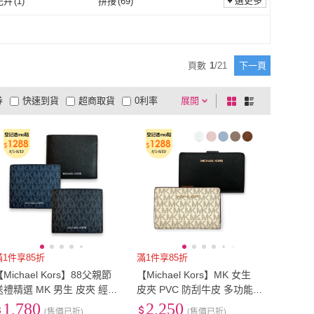
選更多
花卉
(
1
)
拼接
(
69
)
尼龍
(
6
)
聚酯纖維
(
80
)
皮革
(
3
)
PVC
(
2
)
植物花卉
(
1
)
拼接
(
69
)
1
)
潑墨
(
1
)
動物皮革
(
3
)
PVC
(
2
)
刺繡
(
1
)
潑墨
(
1
)
紋
(
7
)
圓形點點
(
2
)
頁數
1
/
21
下一頁
動物紋
(
7
)
圓形點點
(
2
)
1
)
數字/英文字母
(
298
)
券
快速到貨
超商取貨
0利率
展開
棋
條
木紋
(
1
)
數字/英文字母
(
298
)
1
)
品有量
有影片
電視購物
盤
列
到付款
超商付款
5
式
式
節慶
(
1
)
以上
1
及以上
滿1件享85折
滿1件享85折
【Michael Kors】88父親節
【Michael Kors】MK 女生
送禮精選 MK 男生 皮夾 經典
皮夾 PVC 防刮牛皮 多功能
皮革 滿版/素面 男款 皮夾 短
女款 短夾 中夾(多色可挑)
1,780
2,250
(售價已折)
(售價已折)