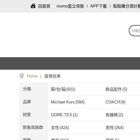
回首頁
momo富立保險
APP下載
點點賺分潤計
mk
Home
搜尋結果
分類
鞋/包/箱
(
601
)
飾品配件
(
5
)
品牌
Michael Kors
(
584
)
COACH
(
9
)
Michael Kors
(
584
)
COACH
(
9
)
材質
GORE-TEX
(
1
)
有機棉
(
2
)
GORE-TEX
(
1
)
有機棉
(
2
)
牛津布
(
1
)
帆布
(
39
)
對象與族群
女性
(
424
)
男性
(
264
)
牛津布
(
1
)
帆布
(
39
)
絨布
(
1
)
莫代爾
(
1
)
女性
(
424
)
男性
(
264
)