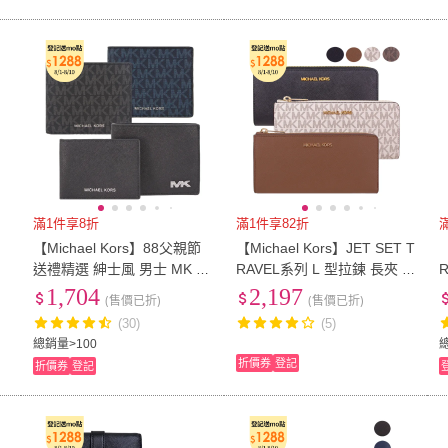
滿1件享8折
滿1件享82折
【Michael Kors】88父親節
【Michael Kors】JET SET T
【
男
送禮精選 紳士風 男士 MK 皮
RAVEL系列 L 型拉鍊 長夾 /
夾 零錢袋 雙層鈔票夾層 短
手拿包 / 皮夾(多色任選)
1,704
2,197
(售價已折)
(售價已折)
9
夾(多色任選)
(30)
(5)
總銷量>100
折價券
登記
折價券
登記