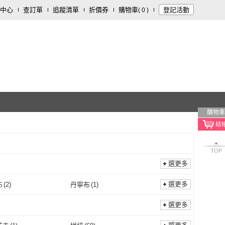
中心
查訂單
追蹤清單
折價券
購物車
登記活動
(
0
)
購物車
TOP
選更多
選更多
布
(
2
)
丹寧布
(
1
)
不織布
(
2
)
丹寧布
(
1
)
1
)
紗
(
1
)
選更多
蠶絲
(
1
)
紗
(
1
)
6
)
聚酯纖維
(
80
)