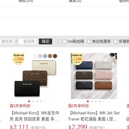
條紋
(
25
)
風景
(
2
)
植物
萊卡
(
1
)
嫘縈
(
1
)
皮革
(
489
)
其它
(
101
)
動物
條紋
(
25
)
風景
(
2
)
幾何圖形
(
26
)
圖騰
(
37
)
刺繡
(
皮革
(
489
)
其它
(
101
)
幾何圖形
(
26
)
圖騰
(
37
)
愛心
(
1
)
動物
(
1
)
動物
愛心
(
1
)
動物
(
1
)
磚紋
(
1
)
石紋
(
1
)
木紋
(
~
確認
mo點加碼
商店免運券
折價
磚紋
(
1
)
石紋
(
1
)
人物
(
1
)
建築
(
1
)
節慶
(
大家電安心配
大家電快配
商
低溫宅配
定期配/分次配
貨
人物
(
1
)
建築
(
1
)
4
及以上
3
及以上
2
及
滿1件享85折
滿1件享85折
【Michael Kors】MK女生中
【Michael Kors】MK Jet Set
R
夾 皮夾 防刮皮革 素面 多功
Travel 老花滿版 素面 L型拉
能 女款 短夾(MK中夾)
鍊 長夾 皮夾(35F8GTVZ3B)
2,111
2,299
(售價已折)
(售價已折)