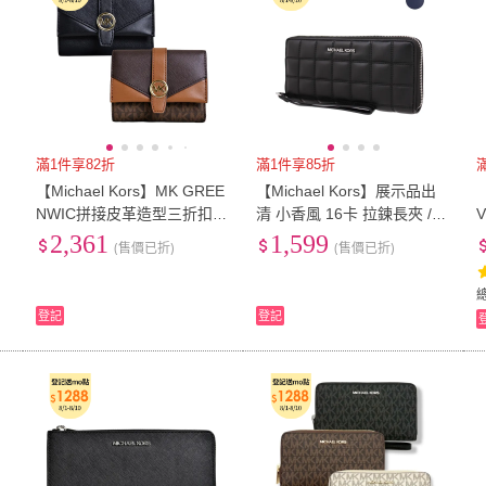
滿1件享82折
滿1件享85折
【Michael Kors】MK GREE
【Michael Kors】展示品出
NWIC拼接皮革造型三折扣式
清 小香風 16卡 拉鍊長夾 /
短夾(多色任選)
手拿包 / 長夾(多色任選)
2,361
1,599
(售價已折)
(售價已折)
登記
登記