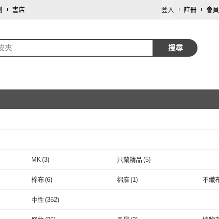
劃
書店
登入
註冊
會員
皮夾
搜尋
取消
MK
(
3
)
米蘭精品
(
5
)
取消
MK
(
3
)
米蘭精品
(
5
)
棉布
(
6
)
棉麻
(
1
)
不織
取消
棉布
(
6
)
棉麻
(
1
)
防水布
(
16
)
網布
(
1
)
蠶絲
(
中性
(
352
)
防水布
(
16
)
網布
取消
(
1
)
萊卡
(
1
)
嫘縈
(
1
)
尼龍
(
中性
(
352
)