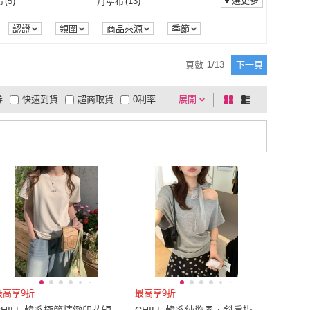
選更多
布
(
5
)
丹寧布
(
13
)
GIAT 吉亞特
(
1
)
OB 嚴選
(
1
)
re
(
3
)
HaNA 梨花
(
2
)
5XL
(
5
)
6XL
(
5
)
(
13
)
EU36.5
(
15
)
不織布
(
5
)
丹寧布
(
13
)
7
)
紗
(
8
)
認證
領圍
商品來源
季節
MsMore
(
3
)
HaNA 梨花
(
2
)
 衣櫃
(
1
)
ALL TIME 完全計時
(
1
)
EU36
(
13
)
EU36.5
(
15
)
(
17
)
EU39.5
(
15
)
蠶絲
(
7
)
紗
(
8
)
8
)
聚酯纖維
(
113
)
頁數
1
/
13
下一頁
Pure 衣櫃
(
1
)
ALL TIME 完全計時
(
1
)
PYFACE
(
1
)
MUAN
(
1
)
EU39
(
17
)
EU39.5
(
15
)
(
13
)
EU42.5
(
12
)
尼龍
(
8
)
聚酯纖維
(
113
)
925純銀
(
18
)
券
快速到貨
超商取貨
0利率
展開
棋
條
HAPPYFACE
(
1
)
MUAN
(
1
)
EU42
(
13
)
EU42.5
(
12
)
(
1
)
EU45.5
(
1
)
銀
(
5
)
925純銀
(
18
)
石
(
1
)
布料
(
4
)
品有量
有影片
電視購物
盤
列
到付款
超商付款
5
式
式
EU45
(
1
)
EU45.5
(
1
)
18
)
US6.5
(
19
)
人造石
(
1
)
布料
(
4
)
10
)
網布
(
1
)
以上
1
及以上
US6
(
18
)
US6.5
(
19
)
12
)
US9.5
(
10
)
帆布
(
10
)
網布
(
1
)
金
(
4
)
天然鑽石
(
2
)
US9
(
12
)
US9.5
(
10
)
(
12
)
22.5cm
(
14
)
18K金
(
4
)
天然鑽石
(
2
)
22cm
(
12
)
22.5cm
(
14
)
(
15
)
25.5cm
(
14
)
25cm
(
15
)
25.5cm
(
14
)
(
9
)
28.5cm
(
9
)
28cm
(
9
)
28.5cm
(
9
)
64公分)
(
3
)
26腰(66公分)
(
8
)
最高享9折
最高享9折
25腰(64公分)
(
3
)
26腰(66公分)
(
8
)
79公分)
(
5
)
32腰(81公分)
(
7
)