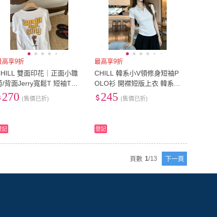
最高享9折
最高享9折
CHILL 雙面印花｜正面小雛
CHILL 韓系小V領修身短袖P
菊/背面Jerry寬鬆T 短袖T恤
OLO衫 開襟短版上衣 韓系穿
落肩短T 美式復古 韓系穿搭
搭 顯瘦上衣 氣質穿搭
270
245
(售價已折)
(售價已折)
登記
登記
頁數
1
/
13
下一頁