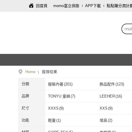
回首頁
momo富立保險
APP下載
點點賺分潤計
mu
Home
搜尋結果
分類
服裝內著
(
201
)
飾品配件
(
123
)
品牌
TONYU 童嶼
(
7
)
LEEHER
(
16
)
TONYU 童嶼
(
7
)
LEEHER
(
16
)
LANNI 藍尼
(
2
)
ONEY 歐妮
(
4
)
尺寸
XXXS
(
9
)
XXS
(
9
)
LANNI 藍尼
(
2
)
ONEY 歐妮
(
4
MO-BO
(
1
)
CACO
(
1
)
XXXS
(
9
)
XXS
(
9
)
2L
(
7
)
3L
(
7
)
功能
輕量
(
1
)
增高
(
2
)
MO-BO
(
1
)
CACO
(
1
)
AMIE 艾米韓系
(
5
)
AS 梨卡
(
3
)
2L
(
7
)
3L
(
7
)
XL
(
23
)
2XL
(
13
)
輕量
(
1
)
增高
(
2
)