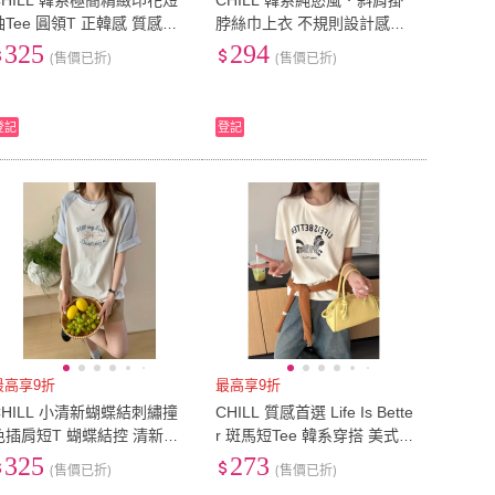
CHILL 韓系極簡精緻印花短
CHILL 韓系純慾風．斜肩掛
袖Tee 圓領T 正韓感 質感棉T
脖絲巾上衣 不規則設計感上
31腰(79公分)
(
5
)
32腰(81公分)
(
7
)
94公分)
(
5
)
38腰(97公分)
(
5
)
字母短T 韓系穿搭 正肩T
衣 挖空上衣 韓系穿搭 歐膩
325
294
(售價已折)
(售價已折)
穿搭
37腰(94公分)
(
5
)
38腰(97公分)
(
5
)
109公分)
(
1
)
44腰(112公分)
(
1
)
43腰(109公分)
(
1
)
44腰(112公分)
(
1
)
m~120cm
(
3
)
121cm~130cm
(
3
)
登記
登記
111cm~120cm
(
3
)
121cm~130cm
(
3
)
最高享9折
最高享9折
CHILL 小清新蝴蝶結刺繡撞
CHILL 質感首選 Life Is Bette
色插肩短T 蝴蝶結控 清新穿
r 斑馬短Tee 韓系穿搭 美式
搭 質感T恤 韓系穿搭 插肩袖
復古 斑馬T 圓領T 正肩T
325
273
(售價已折)
(售價已折)