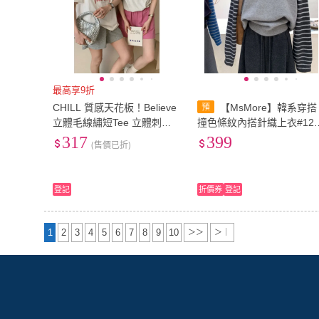
最高享9折
CHILL 質感天花板！Believe
【MsMore】韓系穿搭
立體毛線繡短Tee 立體刺繡
撞色條紋內搭針織上衣#12
韓系穿搭 百搭短袖 圓領T
912(杏 灰)
317
399
(售價已折)
登記
折價券
登記
1
2
3
4
5
6
7
8
9
10
＞＞
＞｜