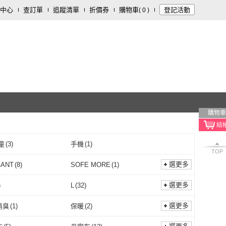
中心
查訂單
追蹤清單
折價券
購物車
登記活動
(
0
)
購物車
童
(
3
)
手機
(
1
)
TOP
選更多
GANT
(
8
)
SOFE MORE
(
1
)
ALEGANT
(
8
)
SOFE MORE
(
1
)
re 依卡
(
1
)
HanVo
(
20
)
選更多
)
L
(
32
)
I’Care 依卡
(
1
)
HanVo
(
20
)
Fun 愛定做
(
9
)
LEESA
(
10
)
M
(
29
)
L
(
32
)
7L
(
5
)
選更多
消臭
(
1
)
保暖
(
2
)
NicoFun 愛定做
(
9
)
LEESA
(
10
)
T 吉亞特
(
1
)
OB 嚴選
(
1
)
6L
(
5
)
7L
(
5
)
5
)
6XL
(
5
)
抗菌消臭
(
1
)
保暖
(
2
)