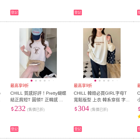
登記
登記
最高享9折
最高享9折
e
CHILL 質感好評！Pretty蝴蝶
CHILL 韓妞必買GIRL字母T
半
結正肩短T 圓領T 正韓感 質
寬鬆版型 上衣 韓系穿搭 字
感棉T 字母短T 韓系穿搭
母上衣 寬鬆顯瘦 學生穿搭
232
304
(售價已折)
(售價已折)
登記
登記