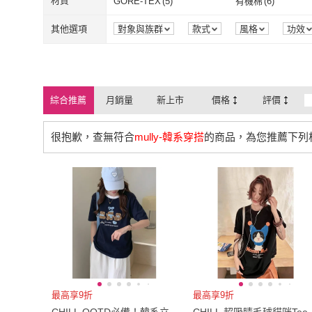
透氣
(
2
)
材質
GORE-TEX
(
5
)
有機棉
(
6
)
AMIE 艾米韓系
(
5
)
AS 梨卡
(
3
)
EMMA SUE
(
1
)
Emi 艾迷
(
5
)
XL
(
23
)
2XL
(
13
)
Free
(
175
)
EU34
(
1
)
透氣
(
2
)
GORE-TEX
(
5
)
有機棉
(
6
)
牛津布
(
6
)
帆布
(
6
)
其他選項
對象與族群
款式
風格
功效
EMMA SUE
(
1
)
Emi 艾迷
(
5
)
ATUNAS 歐都納
(
1
)
衣心衣意
(
1
)
Free
(
175
)
EU34
(
1
)
EU37
(
19
)
EU37.5
(
17
)
牛津布
(
6
)
帆布
(
6
)
絨布
(
10
)
莫代爾
(
5
)
ATUNAS 歐都納
(
1
)
衣心衣意
(
1
)
MAJOR MADE
(
1
)
M&M
(
2
)
EU37
(
19
)
EU37.5
(
17
)
EU40
(
15
)
EU40.5
(
14
)
絨布
(
10
)
莫代爾
(
5
)
彈性纖維
(
12
)
羊毛
(
9
)
綜合推薦
月銷量
新上市
價格
評價
MAJOR MADE
(
1
)
M&M
(
2
)
JYFION
(
1
)
EU40
(
15
)
EU40.5
(
14
)
EU43
(
12
)
EU43.5
(
12
)
彈性纖維
(
12
)
羊毛
(
9
)
金屬/合金
(
21
)
尼龍/塑料
(
9
)
很抱歉，查無符合
mully-韓系穿搭
的商品，為您推薦下列
JYFION
(
1
)
EU43
(
12
)
EU43.5
(
12
)
US4
(
11
)
US4.5
(
11
)
金屬/合金
(
21
)
尼龍/塑料
(
9
)
鋼
(
1
)
鈦鋼
(
6
)
US4
(
11
)
US4.5
(
11
)
US7
(
19
)
US7.5
(
18
)
鋼
(
1
)
鈦鋼
(
6
)
聚酯纖維
(
19
)
玻璃鏡片
(
1
)
US7
(
19
)
US7.5
(
18
)
US10
(
10
)
US10.5
(
8
)
聚酯纖維
(
19
)
玻璃鏡片
(
1
)
金屬
(
1
)
真牛皮
(
1
)
US10
(
10
)
US10.5
(
8
)
23cm
(
16
)
23.5cm
(
18
)
金屬
(
1
)
真牛皮
(
1
)
23cm
(
16
)
23.5cm
(
18
)
26cm
(
13
)
26.5cm
(
13
)
26cm
(
13
)
26.5cm
(
13
)
29cm
(
3
)
22腰(56公分)
(
1
)
最高享9折
最高享9折
29cm
(
3
)
22腰(56公分)
(
27腰(69公分)
(
3
)
28腰(71公分)
(
9
)