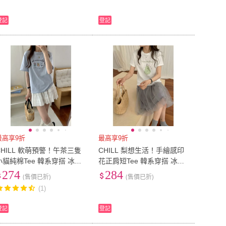
登記
登記
最高享9折
最高享9折
CHILL 軟萌預警！午茶三隻
CHILL 梨想生活！手繪感印
小貓純棉Tee 韓系穿搭 冰爽
花正肩短Tee 韓系穿搭 冰爽
棉 寬鬆短T 圓領T 印花短T
棉 寬鬆短T 圓領T 印花短T
274
284
(售價已折)
(售價已折)
(1)
登記
登記