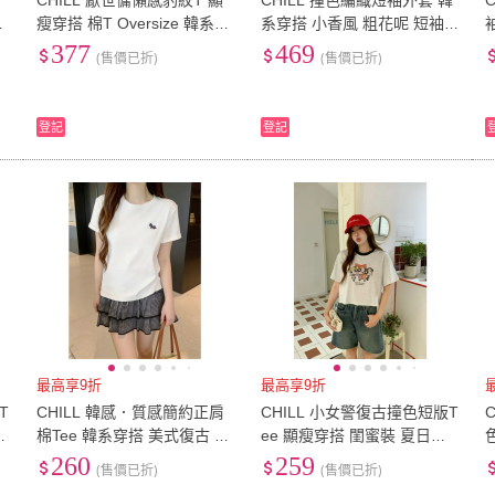
CHILL 厭世慵懶感豹紋T 顯
CHILL 撞色編織短袖外套 韓
復
瘦穿搭 棉T Oversize 韓系穿
系穿搭 小香風 粗花呢 短袖
9
)
29腰(74公分)
(
3
)
30腰(76公分)
(
9
)
35腰(89公分)
(
5
)
36腰(91公分)
(
8
)
37腰(
搭 寬鬆短T 圓領T 印花短T
外套 名媛風 婚禮穿搭
377
469
(售價已折)
(售價已折)
8
)
35腰(89公分)
(
5
)
36腰(91公分)
(
8
)
41腰(104公分)
(
2
)
42腰(107公分)
(
1
)
43腰(
(
3
)
41腰(104公分)
(
2
)
42腰(107公分)
(
1
)
91cm~100cm
(
3
)
101cm~110cm
(
3
)
111c
登記
登記
3
)
91cm~100cm
(
3
)
101cm~110cm
(
3
)
最高享9折
最高享9折
T
CHILL 韓感．質感簡約正肩
CHILL 小女警復古撞色短版T
瘦
棉Tee 韓系穿搭 美式復古 圓
ee 顯瘦穿搭 閨蜜裝 夏日穿
領T 基本款 刺繡T
搭 韓系穿搭 百搭短T
260
259
(售價已折)
(售價已折)