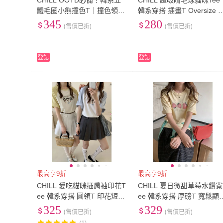
CHILL OOTD必備！韓系立
CHILL 超吸睛毛球貓咪Tee
體毛圈小熊撞色T｜撞色領口
韓系穿搭 插畫T Oversize 
27腰(69公分)
(
3
)
28腰(71公分)
(
33腰(84公分)
(
7
)
34腰(86公分)
(
8
)
超顯臉小 短袖上衣 韓系穿搭
古風 慵懶穿搭 男友風
345
280
(售價已折)
(售價已折)
圓領T 韓系穿搭
33腰(84公分)
(
7
)
34腰(86公分)
(
39腰(99公分)
(
3
)
40腰(102公分)
(
3
)
39腰(99公分)
(
3
)
40腰(102公分)
45腰(114公分)
(
1
)
81cm~90cm
(
3
)
登記
登記
45腰(114公分)
(
1
)
81cm~90cm
(
20-24cm
(
3
)
22-27cm
(
11
)
20-24cm
(
3
)
22-27cm
(
11
)
最高享9折
最高享9折
CHILL 愛吃貓咪插肩袖印花T
CHILL 夏日微甜草莓水鑽寬
ee 韓系穿搭 圓領T 印花短T
ee 韓系穿搭 厚磅T 寬鬆顯
撞色T 貓控
落肩短袖 減齡穿搭
325
329
(售價已折)
(售價已折)