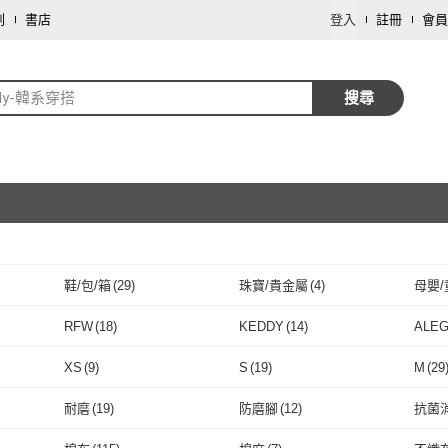
劃
書店
登入
註冊
會員
lly-韓系穿搭
搜尋
鞋/包/箱
(
29
)
珠寶/貴金屬
(
4
)
母嬰/
取消
RFW
(
18
)
KEDDY
(
14
)
ALE
取消
RFW
(
18
)
KEDDY
(
14
)
Want-Meow
(
20
)
KT DADA
(
9
)
I’Ca
XS
(
9
)
S
(
19
)
M
(
29
)
Want-Meow
(
20
)
KT DADA
取消
(
9
)
Her
(
1
)
SNOOPY 史努比
(
1
)
Nico
XS
(
9
)
S
(
19
)
4L
(
5
)
5L
(
5
)
6L
(
5
)
耐磨
(
19
)
防磨腳
(
12
)
抗菌
Her
(
1
)
SNOOPY 史努比
(
1
)
Paiya 派亞
(
2
)
MEDUSA 曼度莎
(
2
)
GIA
4L
(
5
)
5L
取消
(
5
)
3XL
(
10
)
4XL
(
5
)
5XL
(
耐磨
(
19
)
防磨腳
(
12
)