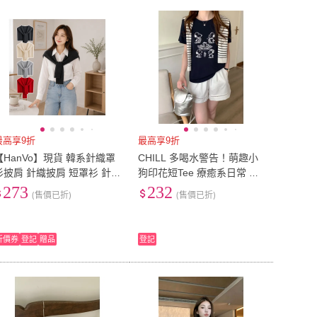
最高享9折
最高享9折
【HanVo】現貨 韓系針織罩
CHILL 多喝水警告！萌趣小
衫披肩 針織披肩 短罩衫 針
狗印花短Tee 療癒系日常 美
織罩衫 韓系穿搭 披肩圍巾
式復古 韓系穿搭 印花T恤
273
232
(售價已折)
(售價已折)
小披肩C04-8212
折價券
登記
贈品
登記