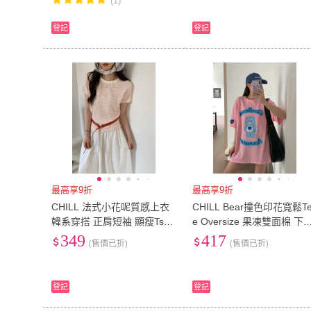
(1)
登記
登記
最高享9折
最高享9折
CHILL 法式小花呢質感上衣
CHILL Bear撞色印花寬鬆T
韓系穿搭 正肩短袖 顯瘦Tshir
e Oversize 果凍雙面棉 下
t 高級感穿搭 撞色編織
身失蹤 大碼T恤 韓系穿搭
349
417
(售價已折)
(售價已折)
登記
登記