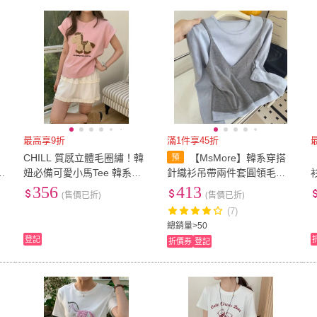
最高享9折
滿1件享45折
CHILL 質感立體毛圈繡！韓
【MsMore】韓系穿搭
穿
妞必備可愛小馬Tee 韓系穿
針織衫吊帶兩件套圓領毛衣#
搭 立體刺繡 短袖T恤
126401(藍)
356
413
(售價已折)
(售價已折)
(7)
總銷量>50
登記
折價券
登記