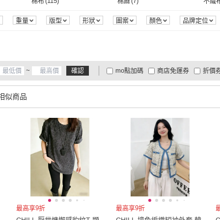
棉布
(
115
)
棉麻
(
7
)
不織
Paiya 派亞
(
2
)
MEDUSA 曼度莎
(
2
)
RH
(
6
)
VOLA 維菈
(
1
)
MsMo
3XL
(
10
)
4XL
(
5
)
EU35
(
10
)
EU35.5
(
9
)
EU36
棉布
(
115
)
棉麻
(
7
)
防水布
(
5
)
網布
(
6
)
蠶絲
(
重量
版型
形狀
圖案
顏色
品牌定位
RH
(
6
)
VOLA 維菈
(
1
)
YAKPAK
(
1
)
AKARA
(
3
)
Pure
EU35
(
10
)
EU35.5
(
9
)
EU38
(
20
)
EU38.5
(
18
)
EU39
防水布
(
5
)
網布
(
6
)
萊卡
(
6
)
嫘縈
(
5
)
尼龍
(
YAKPAK
(
1
)
AKARA
(
3
)
MoonDy
(
8
)
A&R
(
2
)
HAP
EU38
(
20
)
EU38.5
(
18
)
EU41
(
14
)
EU41.5
(
14
)
EU42
萊卡
(
6
)
嫘縈
(
5
)
皮革
(
7
)
其它
(
75
)
銀
(
5
)
~
確認
mo點加碼
商店免運券
折價
MoonDy
(
8
)
A&R
(
2
)
EU41
(
14
)
EU41.5
(
14
)
EU44
(
8
)
EU44.5
(
8
)
EU45
皮革
(
7
)
其它
(
75
)
皮料
(
1
)
天然寶石
(
6
)
人造
大家電安心配
大家電快配
商
低溫宅配
定期配/分次配
貨
相似商品
EU44
(
8
)
EU44.5
(
8
)
US5
(
14
)
US5.5
(
16
)
US6
(
皮料
(
1
)
天然寶石
(
6
)
麂皮
(
7
)
人造皮革
(
10
)
帆布
(
4
及以上
3
及以上
2
及
US5
(
14
)
US5.5
(
16
)
US8
(
17
)
US8.5
(
17
)
US9
(
麂皮
(
7
)
人造皮革
(
10
)
偏光鏡片
(
8
)
塑料鏡片
(
1
)
18K
US8
(
17
)
US8.5
(
17
)
US11
(
1
)
US11.5
(
1
)
22cm
偏光鏡片
(
8
)
塑料鏡片
(
1
)
US11
(
1
)
US11.5
(
1
)
24cm
(
18
)
24.5cm
(
19
)
25cm
24cm
(
18
)
24.5cm
(
19
)
27cm
(
13
)
27.5cm
(
10
)
28cm
27cm
(
13
)
27.5cm
(
10
)
23腰(58公分)
(
2
)
24腰(61公分)
(
2
)
25腰(
最高享9折
最高享9折
1
)
23腰(58公分)
(
2
)
24腰(61公分)
(
2
)
29腰(74公分)
(
3
)
30腰(76公分)
(
9
)
31腰(