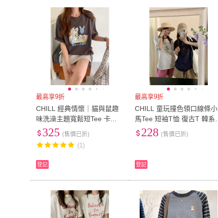
最高享9折
最高享9折
CHILL 經典情懷｜貓與鼠趣
CHILL 童玩撞色領口線條小
味洗澡主題寬鬆短Tee 卡通T
馬Tee 短袖T恤 復古T 韓系
美式復古 韓系穿搭 情侶T
搭 撞色領 小馬T
325
228
(售價已折)
(售價已折)
(1)
登記
登記