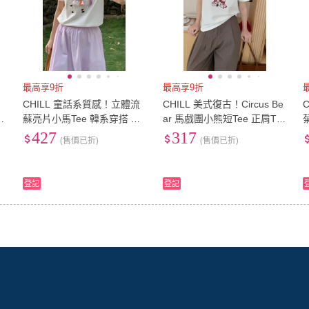
最高享9折
最高享9折
CHILL 童話系質感！立體流
CHILL 美式復古！Circus Be
6
蘇亮片小馬Tee 韓系穿搭 重
ar 馬戲團小熊短Tee 正肩T
工T 精緻女孩 馬兒T 圓領T
棉質T恤 美式復古 韓系穿搭
427
317
(售價已折)
(售價已折)
登記
登記