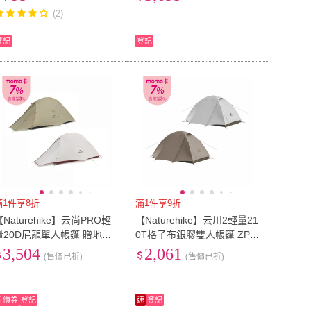
帳 換衣服帳 衛浴帳篷 淋浴
氣柱帳 防曬防水防蚊蟲 充氣
(2)
帳 野營廁所
速搭帳 野餐帳篷
登記
登記
滿1件享8折
滿1件享9折
【Naturehike】云尚PRO輕
【Naturehike】云川2輕量21
量20D尼龍單人帳篷 贈地席
0T格子布銀膠雙人帳篷 ZP0
WS020(台灣總代理公司貨)
24(台灣總代理公司貨)
3,504
2,061
(售價已折)
(售價已折)
折價券
登記
速
登記