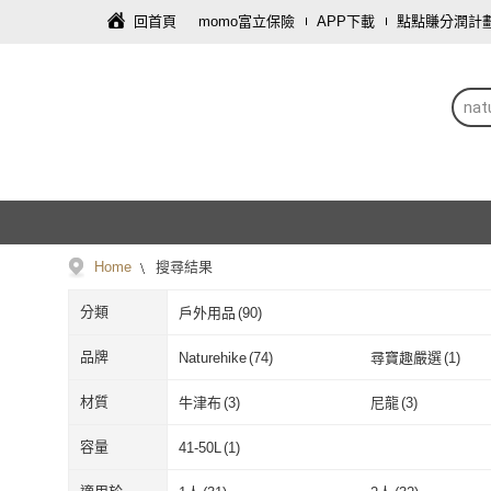
回首頁
momo富立保險
APP下載
點點賺分潤計
nat
Home
搜尋結果
分類
戶外用品
(
90
)
品牌
Naturehike
(
74
)
尋寶趣嚴選
(
1
)
Naturehike
(
74
)
尋寶趣嚴選
(
1
)
材質
牛津布
(
3
)
尼龍
(
3
)
牛津布
(
3
)
尼龍
(
3
)
容量
41-50L
(
1
)
41-50L
(
1
)