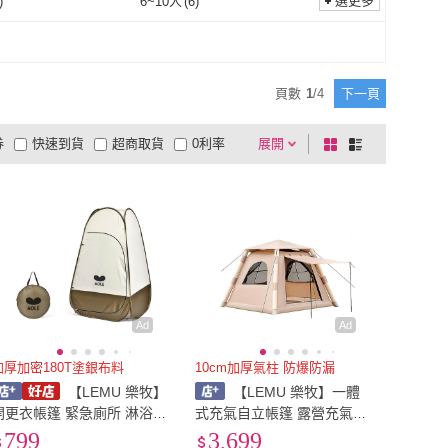
選更多
)
6~10人
(
6
)
5人
(
9
)
6~10人
(
6
)
頁數
1
/
4
下一頁
券
快速到貨
超商取貨
0利率
展開
棋
條
品有量
有影片
電視購物
盤
列
到付款
超商付款
5
式
式
以上
1
及以上
Ad
Ad
加厚加密180T塗銀布料
10cm加厚氣柱 防爆防漏
【LEMU 樂牧】
【LEMU 樂牧】一體
更衣帳篷 緊急廁所 淋浴帳
式充氣自立帳篷 露營充氣帳
篷 廁所帳 秒開更衣帳 廁所
免搭建帳篷 全自動充氣帳篷
799
3,699