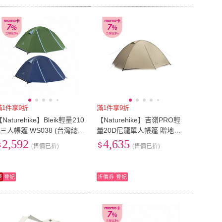
滿1件享9折
滿1件享9折
Naturehike】Bleik輕量210
【Naturehike】吉嶺PRO輕
T三人帳篷 WS038 (台灣總
量20D尼龍單人帳篷 贈地席
代理公司貨)
WS013 (台灣總代理公司貨)
2,592
4,635
(售價已折)
(售價已折)
速
登記
折價券
登記