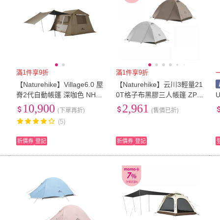
滿1件享9折
滿1件享9折
【Naturehike】Village6.0 屋
【Naturehike】云川3輕量21
脊2代自動帳篷 深咖色 NH20
0T格子布黑膠三人帳篷 ZP0
189(悠遊戶外)
24(台灣總代理公司貨)
10,900
2,961
(下單再折)
(售價已折)
(5)
折價券
登記
折價券
登記