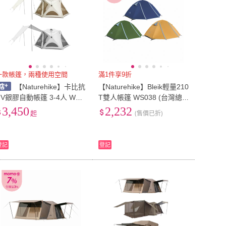
一款帳篷，兩種使用空間
滿1件享9折
【Naturehike】卡比抗
【Naturehike】Bleik輕量210
UV銀膠自動帳篷 3-4人 WS0
T雙人帳篷 WS038 (台灣總
20 台灣總代理公司貨
代理公司貨)
3,450
2,232
起
(售價已折)
登記
登記