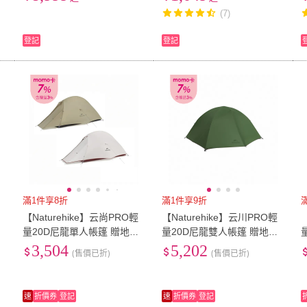
室
帳 車尾帳天幕 帳篷 車尾延
帳/簡易帳篷/快速帳篷/野餐
(7)
伸帳篷 露營帳
帳篷/自動帳篷)
登記
登記
滿1件享8折
滿1件享9折
【Naturehike】云尚PRO輕
【Naturehike】云川PRO輕
量20D尼龍單人帳篷 贈地席
量20D尼龍雙人帳篷 贈地席
WS020(台灣總代理公司貨)
WS022(台灣總代理公司貨)
3,504
5,202
(售價已折)
(售價已折)
速
折價券
登記
速
折價券
登記