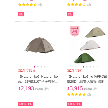
篷 二室一廳帳篷 野營帳篷
篷（帳篷/戶外露營帳篷/兩
(6)
(2)
防曬帳篷 外帳大帳篷 雙層帳
一廳帳篷）
登記
登記
滿1件享85折
滿1件享9折
【Naturehike】Naturehike
【Naturehike】云尚PRO輕
云川2輕量210T格子布銀膠
量20D尼龍雙人帳篷 贈地席
雙人帳篷 ZP024
WS020(台灣總代理公司貨)
2,193
3,915
(售價已折)
(售價已折)
(2)
折價券
登記
折價券
登記