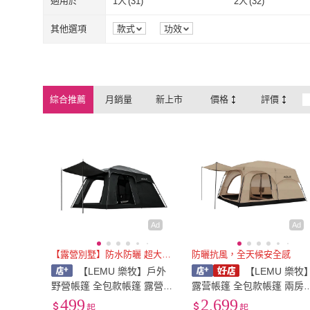
適用於
1人
(
31
)
2人
(
32
)
1人
(
31
)
2人
(
32
)
11~25人
(
2
)
26~50人
(
2
)
其他選項
款式
功效
11~25人
(
2
)
26~50人
(
2
)
綜合推薦
月銷量
新上市
價格
評價
Ad
Ad
【露營別墅】防水防曬 超大空間
防曬抗風，全天候安全感
【LEMU 樂牧】戶外
【LEMU 樂牧
野營帳篷 全包款帳篷 露營帳
露营帳篷 全包款帳篷 兩房
篷 兩房一廳大帳篷 8-12人帳
廳大帳篷 8-12人二室一廳
499
2,699
起
起