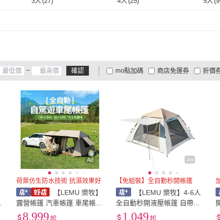
3人
(
27
)
4人
(
25
)
5人
(
9
3人
(
27
)
4人
(
25
)
50人以上
(
2
)
50人以上
(
2
)
~
確認
mo點加碼
商店免運券
折價
大家電安心配
大家電快配
商
低溫宅配
定期配/分次配
貨
4
及以上
3
及以上
2
及
Ad
Ad
荷葉仿生防水技術 抗濕效果好
【免組裝】全自動秒開帳篷
】
【LEMU 樂牧】
【LEMU 樂牧】4-6人
一
露營帳篷 汽車帳篷 車尾帳
全自動秒開液壓帳篷 自帶門
開
帳
車尾帳篷 升級版全自動 車邊
廳(速開帳篷/露營帳蓬/秒開
8,999
1,049
起
起