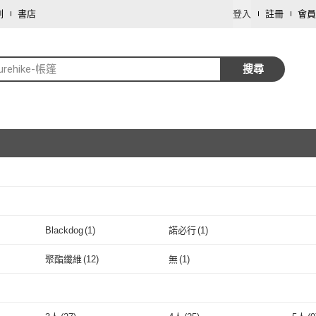
劃
書店
登入
註冊
會員
urehike-帳篷
搜尋
取消
Blackdog
(
1
)
諾必行
(
1
)
取消
Blackdog
(
1
)
諾必行
(
1
)
聚酯纖維
(
12
)
無
(
1
)
取消
聚酯纖維
(
12
)
無
(
1
)
取消