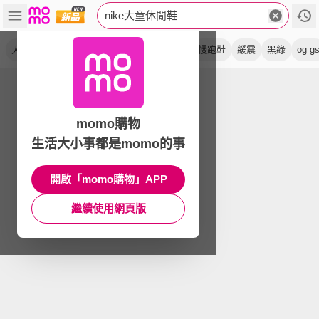
nike大童休閒鞋
大童鞋
運動鞋
籃球鞋
白黑
抓地力
慢跑鞋
緩震
黑綠
og g
momo購物
生活大小事都是momo的事
開啟「momo購物」APP
繼續使用網頁版