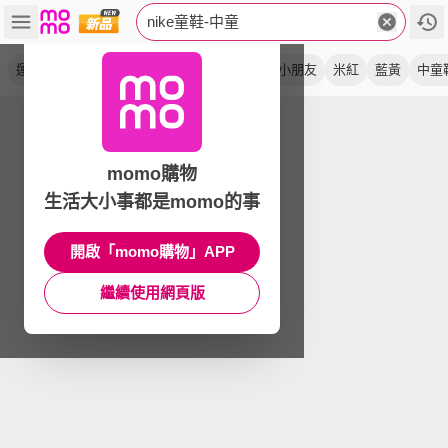
nike童鞋-中童
運動鞋
兒童
魔鬼氈
休閒鞋
慢跑鞋
小朋友
米紅
藍黃
中童
momo購物
生活大小事都是momo的事
開啟「momo購物」APP
繼續使用網頁版