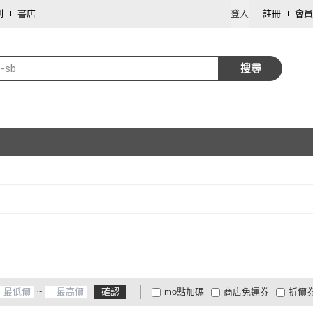
劃
書店
登入
註冊
會員
e-sb
搜尋
取消
~
確認
mo點加碼
商店免運券
折價
大家電安心配
大家電快配
商