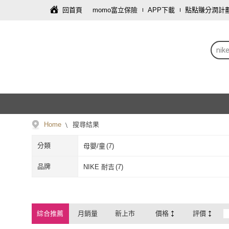
回首頁
momo富立保險
APP下載
點點賺分潤計
nik
Home
搜尋結果
分類
母嬰/童
(
7
)
品牌
NIKE 耐吉
(
7
)
NIKE 耐吉
(
7
)
綜合推薦
月銷量
新上市
價格
評價