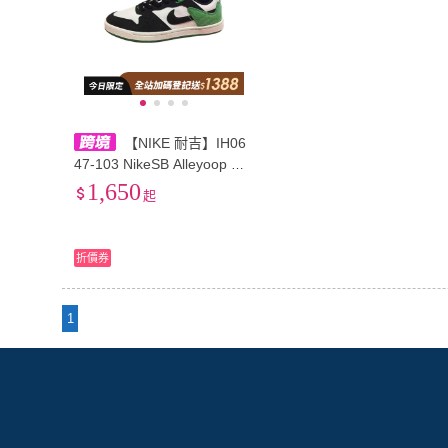
【NIKE 耐吉】IH06
47-103 NikeSB Alleyoop 舒
適柔軟GS 低幫 板鞋 白色/黑
1,650
起
色 男女同款
折價券
1