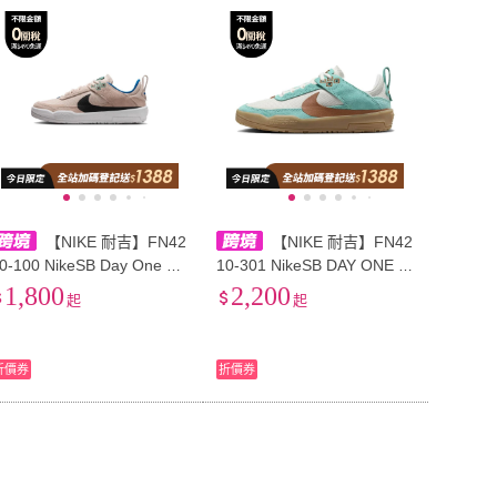
到付款
超商付款
5
式
式
以上
1
及以上
【NIKE 耐吉】FN42
【NIKE 耐吉】FN42
0-100 NikeSB Day One 舒
10-301 NikeSB DAY ONE 舒
適百搭 GS 低幫 兒童板鞋 沙
適輕盈 低幫 板鞋 白藍色 兒
1,800
2,200
起
起
咖色 兒童款 nike童鞋 大童運
童款 nike童鞋 大童運動鞋 小
動鞋 小童運動鞋 童鞋
童運動鞋 童鞋
折價券
折價券