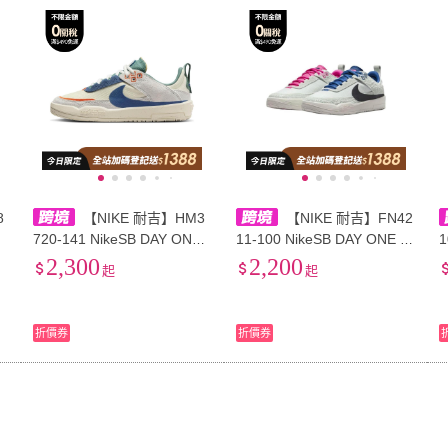
低溫宅配
定期配/分次配
貨
4
及以上
3
及以上
2
及
8
【NIKE 耐吉】HM3
【NIKE 耐吉】FN42
舒
720-141 NikeSB DAY ONE
11-100 NikeSB DAY ONE 舒
1
經典時尚GS 低幫 板鞋 白藍
適百搭 低幫 兒童板鞋 白黑
2,300
2,200
起
起
動
色 男女同款 nike男鞋 男運動
色 兒童款 nike童鞋 大童運動
童
鞋 nike女鞋 運動鞋女 休閒鞋
鞋 小童運動鞋 童鞋
休
折價券
折價券