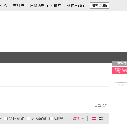
中心
查訂單
追蹤清單
折價券
購物車
登記活動
(
0
)
購物車
TOP
頁數
1
/
1
券
快速到貨
超商取貨
0利率
展開
棋
條
品有量
有影片
電視購物
盤
列