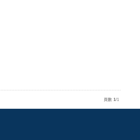
頁數
1
/
1