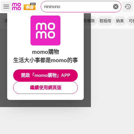
nininono
燕麥奶
冰川藍
焦磚紅
壓縮袋
輕旅
芳療款
輕極限
納美
可
momo購物
生活大小事都是momo的事
開啟「momo購物」APP
繼續使用網頁版