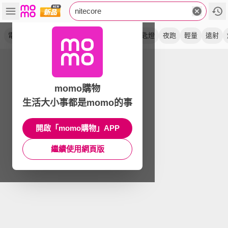
nitecore
電筒王
頭燈
高顯色
手電筒
搜索
鑰匙燈
夜跑
輕量
遠射
momo購物
生活大小事都是momo的事
開啟「momo購物」APP
繼續使用網頁版