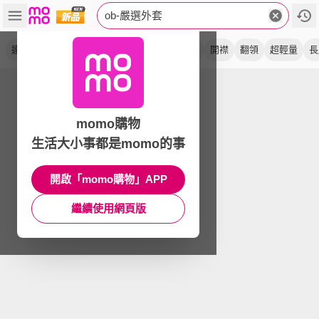
ob-嚴選外套
連帽
涼感air
拉鍊
排釦
冰河系
抽繩
開襟
翻領
超輕量
長
momo購物
生活大小事都是momo的事
開啟「momo購物」APP
繼續使用網頁版