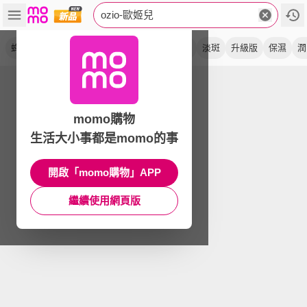
ozio-歐姬兒
蜂王乳
凝露
凍齡
美白
qq潤白
抗老
淡斑
升級版
保濕
潤
momo購物
生活大小事都是momo的事
開啟「momo購物」APP
繼續使用網頁版