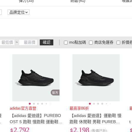
EU37
(
83
)
EU37.5
(
58
)
EU38
彈力
(
33
)
耐磨
(
61
)
吸震
EU37
(
83
)
EU37.5
(
58
)
EU40
(
90
)
EU40.5
(
60
)
EU41
彈力
(
33
)
耐磨
(
61
)
品牌定位
EU40
(
90
)
EU40.5
(
60
)
EU43
(
78
)
EU43.5
(
62
)
EU44
EU43
(
78
)
EU43.5
(
62
)
EU46
(
62
)
EU46.5
(
47
)
EU47
~
確認
mo點加碼
商店免運券
折價
EU46
(
62
)
EU46.5
(
47
)
EU49
(
19
)
EU49.5
(
16
)
EU50
大家電安心配
大家電快配
商
低溫宅配
定期配/分次配
貨
EU49
(
19
)
EU49.5
(
16
)
22.5cm
(
66
)
23cm
(
89
)
23.5
4
及以上
3
及以上
2
及
22.5cm
(
66
)
23cm
(
89
)
25.5cm
(
93
)
26cm
(
95
)
26.5
25.5cm
(
93
)
26cm
(
95
)
28.5cm
(
85
)
29cm
(
86
)
29.5
28.5cm
(
85
)
29cm
(
86
)
US4
(
50
)
US4.5
(
56
)
US5
(
US4
(
50
)
US4.5
(
56
)
US7
(
91
)
US7.5
(
95
)
US8
(
adidas官方直營
最高享86折
慢
【adidas 愛迪達】PUREBO
【adidas 愛迪達】運動鞋 慢
US7
(
91
)
US7.5
(
95
)
US10
(
85
)
US10.5
(
85
)
US11
R
OST 5 跑鞋 慢跑鞋 運動鞋
跑鞋 休閒鞋 男鞋 PUREBOO
5
男鞋/女鞋 ID1158
ST 5(ID1158)
2,792
2,198
US10
(
85
)
US10.5
(
85
)
US13
(
25
)
10-12cm
(
1
)
12-1
(售價已折)