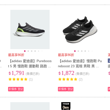
最高享86折
最高享86折
O
【adidas 愛迪達】Pureboos
【adidas 愛迪達】慢跑鞋 Pu
t 5 男 慢跑鞋 運動鞋 路跑 反
reboost 23 寬楦 男鞋 黑 白
光 透氣 緩震 耐磨 灰黑綠(JH
緩震 運動鞋 環保材質 路跑
1,791
1,872
(售價已折)
(售價已折)
6445)
愛迪達(IF4839)
(1)
(2)
折價券
登記
折價券
登記