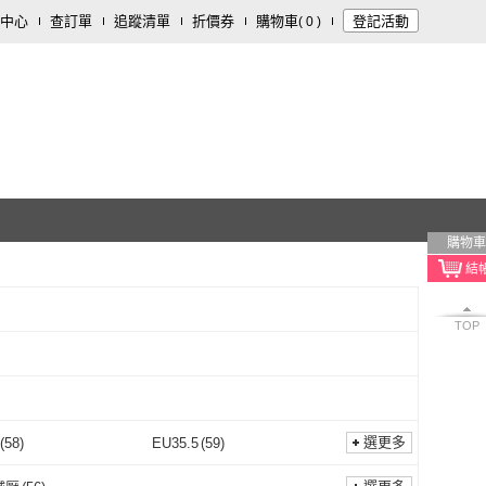
中心
查訂單
追蹤清單
折價券
購物車
登記活動
(
0
)
購物車
TOP
選更多
(
58
)
EU35.5
(
59
)
EU35
(
58
)
EU35.5
(
59
)