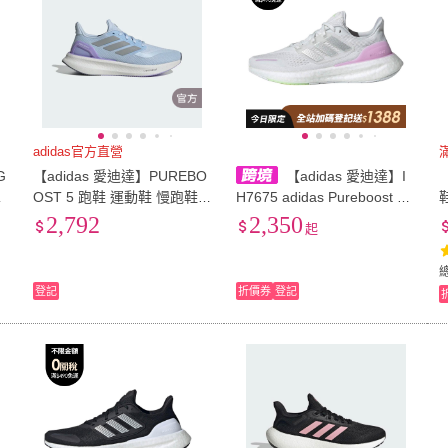
adidas官方直營
G
【adidas 愛迪達】PUREBO
【adidas 愛迪達】I
2
OST 5 跑鞋 運動鞋 慢跑鞋
H7675 adidas Pureboost 23
氣
女鞋 JQ6910
W H.RDY舒適 低幫 BOOST
T
2,792
2,350
起
步
休閒訓練跑步鞋 女款 灰紫
愛迪達女鞋 運動鞋女 女鞋
登記
折價券
登記