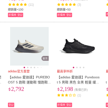
3
(11)
(3)
US13
(
25
)
10-12cm
(
1
)
15cm
(
2
)
15.5cm
(
2
)
16cm
總銷量>100
總銷量>50
折價券
登記
折價券
登記
15cm
(
2
)
15.5cm
(
2
)
18cm
(
1
)
18.5cm
(
2
)
19cm
18cm
(
1
)
18.5cm
(
2
)
21cm
(
1
)
21.5cm
(
1
)
21cm
(
1
)
21.5cm
(
1
)
adidas官方直營
最高享86折
閒
【adidas 愛迪達】PUREBO
【adidas 愛迪達】Pureboos
J
OST 5 跑鞋 運動鞋 慢跑鞋
t 5 男鞋 黑色 全黑 輕量 緩震
男鞋 JQ6905
支撐 運動 休閒 慢跑鞋 ID115
2,792
2,198
(售價已折)
8
(
(1)
登記
折價券
登記