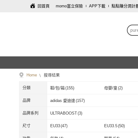
回首頁
momo富立保險
APP下載
點點賺分潤計
pur
Home
搜尋結果
分類
鞋/包/箱
(
155
)
母嬰/童
(
2
)
品牌
adidas 愛迪達
(
157
)
adidas 愛迪達
(
157
)
品牌系列
ULTRABOOST
(
3
)
ULTRABOOST
(
3
)
尺寸
EU33
(
47
)
EU33.5
(
50
)
EU33
(
47
)
EU33.5
(
50
)