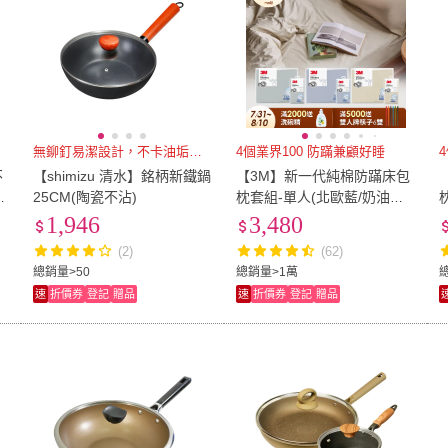
無鉚釘易潔設計，不卡油垢好清洗
4個業界100 防蹣兼顧好睡
不
【shimizu 清水】銘柄新鐵鍋
【3M】新一代純棉防蹣床包
6
25CM(陶瓷不沾)
枕套組-單人(北歐藍/奶油米/
清水灰)
1,946
3,480
(2)
(62)
總銷量>50
總銷量>1萬
速
折價券
登記
贈品
速
折價券
登記
贈品