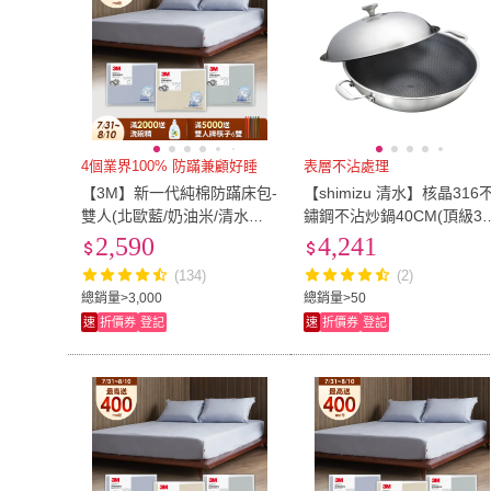
4個業界100% 防蹣兼顧好睡
表層不沾處理
【3M】新一代純棉防蹣床包-
【shimizu 清水】核晶316
雙人(北歐藍/奶油米/清水灰
鏽鋼不沾炒鍋40CM(頂級31
三色選)
不鏽鋼)
2,590
4,241
(134)
(2)
總銷量>3,000
總銷量>50
速
折價券
登記
速
折價券
登記