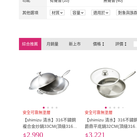
30腰(76公分)
(
35
)
31腰(79公分)
(
30
)
功能
有聲音
(
10
)
無聲音
(
40
)
ADERIA
(
6
)
禾流文創
(
1
)
IHADA
(
1
)
RIDE
(
1
)
折疊式
(
7
)
附輪
(
3
)
噴霧
(
3
)
軟鋼圈
(
3
)
30腰(76公分)
(
35
)
31腰(79公分)
(
38腰(97公分)
(
9
)
XS
(
1
)
有聲音
(
10
)
無聲音
(
40
)
安全反光條
(
1
)
30M
(
4
)
其他選項
材質
容量
適用於
對象與族
保存方式
圖案
來源
顏色
IHADA
(
1
)
RIDE
(
1
)
易博士
(
4
)
天隆五金
(
5
)
噴霧
(
3
)
軟鋼圈
(
3
)
指針式
(
2
)
無老師加持
(
2
)
38腰(97公分)
(
9
)
XS
(
1
)
3L
(
1
)
XL
(
13
)
安全反光條
(
1
)
30M
(
4
)
透氣
(
1
)
可水洗
(
1
)
門板材質
檯面材質
商品來源
易博士
(
4
)
天隆五金
(
5
)
虹牌
(
3
)
五南
(
2
)
指針式
(
2
)
無老師加持
(
2
)
沙丁魚
(
1
)
液態型
(
1
)
3L
(
1
)
XL
(
13
)
17cm~20cm
(
14
)
21cm~25cm
(
4
)
透氣
(
1
)
可水洗
(
1
)
綜合推薦
月銷量
新上市
價格
評價
虹牌
(
3
)
五南
(
2
)
台灣東販
(
11
)
FIOLE
(
3
)
沙丁魚
(
1
)
液態型
(
1
)
17cm~20cm
(
14
)
21cm~25cm
(
寬60cm-89cm
(
12
)
寬90cm-119cm
(
5
)
台灣東販
(
11
)
FIOLE
(
3
)
Anden Hud
(
1
)
三采文化
(
1
)
寬60cm-89cm
(
12
)
寬90cm-119c
單人加大3.5尺
(
6
)
單人特規
(
2
)
Anden Hud
(
1
)
三采文化
(
1
)
單人加大3.5尺
(
6
)
單人特規
(
2
)
29~32cm
(
1
)
33~35cm
(
15
)
29~32cm
(
1
)
33~35cm
(
15
)
46mm
(
2
)
49mm
(
1
)
46mm
(
2
)
49mm
(
1
)
US5.5
(
1
)
US6
(
1
)
US5.5
(
1
)
US6
(
1
)
22cm
(
1
)
22.5cm
(
1
)
安全可靠無塗層
安全可靠無塗層
【shimizu 清水】316不鏽鋼
【shimizu 清水】316不鏽
22cm
(
1
)
22.5cm
(
1
)
EU35
(
1
)
EU36
(
1
)
複合金炒鍋33CM(頂級316不
爵鼎平底鍋32CM(頂級316
鏽鋼)
鏽鋼)
2,990
3,221
EU35
(
1
)
EU36
(
1
)
31mm-35mm
(
4
)
41mm-45mm
(
2
)