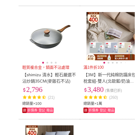
輕質複合金，鍋面不沾處理
滿1件折100
【shimizu 清水】輕石嚴選不
【3M】新一代純棉防蹣床
沾炒鍋35CM(麥飯石不沾)
枕套組-雙人(北歐藍/奶油米
清水灰)
2,796
3,480
(售價已折)
(21)
(260)
總銷量>100
總銷量>1萬
速
折價券
登記
贈品
速
折價券
登記
贈品