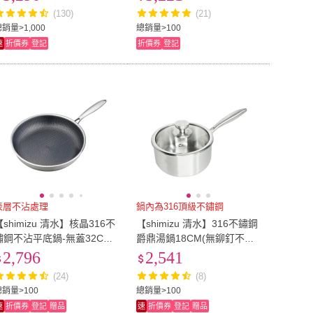
(130)
(21)
A4
(
3
)
4.1吋~8吋
(
1
)
銷量>1,000
總銷量>100
速
折價券
登記
折價券
登記
表層不沾處理
鍋內為316頂級不鏽鋼
【shimizu 清水】核晶316不
【shimizu 清水】316不鏽鋼
鏽鋼不沾平底鍋-無蓋32CM
爵鼎湯鍋18CM(無鉚釘不鏽
(頂級316不鏽鋼)
鋼單柄)
2,796
2,541
(24)
(8)
總銷量>100
總銷量>100
速
折價券
登記
贈品
速
折價券
登記
贈品