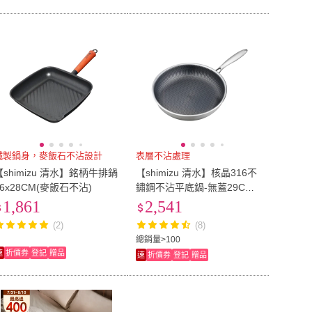
鐵製鍋身，麥飯石不沾設計
表層不沾處理
【shimizu 清水】銘柄牛排鍋
【shimizu 清水】核晶316不
26x28CM(麥飯石不沾)
鏽鋼不沾平底鍋-無蓋29CM
(頂級316不鏽鋼)
1,861
2,541
(2)
(8)
總銷量>100
速
折價券
登記
贈品
速
折價券
登記
贈品