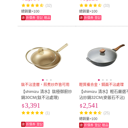
(32)
(33)
31mm-35mm
(
4
)
41mm-45mm
(
15~30cm
(
1
)
35公分以下
(
1
)
總銷量>100
總銷量>100
速
折價券
登記
贈品
速
折價券
登記
15~30cm
(
1
)
35公分以下
(
1
鈦不沾塗層，煎煮炒炸皆可用
輕質複合金，鍋面不沾處理
【shimizu 清水】鈦極御廚炒
【shimizu 清水】輕石嚴選
鍋30CM(鈦不沾處理)
沾炒鍋32CM(麥飯石不沾)
3,391
2,541
(1)
(25)
總銷量>100
速
折價券
登記
速
折價券
登記
贈品