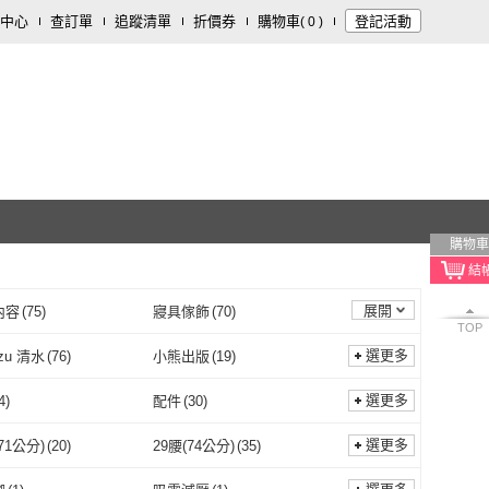
中心
查訂單
追蹤清單
折價券
購物車
登記活動
(
0
)
購物車
展開
內容
(
75
)
寢具傢飾
(
70
)
TOP
飲料
(
26
)
家庭清潔/紙品
(
21
)
選更多
izu 清水
(
76
)
小熊出版
(
19
)
12
)
飾品配件
(
11
)
shimizu 清水
(
76
)
小熊出版
(
19
)
a 德寶
(
5
)
ANTA
(
2
)
選更多
4
)
配件
(
30
)
低溫食品
(
4
)
珠寶/貴金屬
(
4
)
Delba 德寶
(
5
)
ANTA
(
2
)
a 東京御用
(
45
)
東立
(
92
)
主體
(
4
)
配件
(
30
)
插頭式
(
6
)
充電式
(
1
)
選更多
71公分)
(
20
)
29腰(74公分)
(
35
)
Ninja 東京御用
(
45
)
東立
(
92
)
yle
(
1
)
Pintoo
(
1
)
一般插頭式
(
6
)
充電式
(
1
)
內衣
(
3
)
圓錐
(
3
)
28腰(71公分)
(
20
)
29腰(74公分)
(
35
)