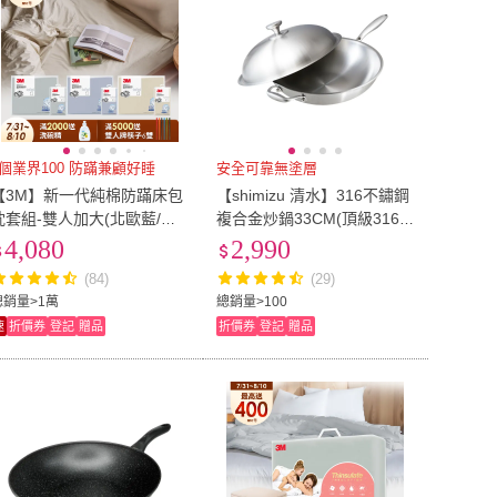
4個業界100 防蹣兼顧好睡
安全可靠無塗層
【3M】新一代純棉防蹣床包
【shimizu 清水】316不鏽鋼
枕套組-雙人加大(北歐藍/奶
複合金炒鍋33CM(頂級316不
油米/清水灰)
鏽鋼)
4,080
2,990
(84)
(29)
總銷量>1萬
總銷量>100
速
折價券
登記
贈品
折價券
登記
贈品