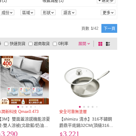
86公分)
(
29
)
36腰(91公分)
(
22
)
選更多
腳
(
1
)
吸震減壓
(
1
)
UniStyle
(
1
)
Pintoo
(
1
)
7
)
MAXIMINI
(
1
)
孕期內衣
(
3
)
圓錐
(
3
)
1
)
電子票券
(
2
)
34腰(86公分)
(
29
)
36腰(91公分)
(
22
)
2L
(
3
)
防磨腳
(
1
)
吸震減壓
(
1
)
顯示
(
2
)
涼感
(
1
)
成份
區域
形狀
語言
口味
罩杯
領圍
商品狀態
白元
(
7
)
MAXIMINI
(
1
)
紀
(
1
)
欣榮園藝資材行
(
2
)
粉狀
(
1
)
電子票券
(
2
)
型
(
1
)
落地型
(
1
)
L
(
15
)
2L
(
3
)
46
)
16cm以下
(
1
)
日期顯示
(
2
)
涼感
(
1
)
頁數
1
/
42
下一頁
小美紀
(
1
)
欣榮園藝資材行
(
2
)
主義
(
2
)
得利
(
3
)
一般型
(
1
)
落地型
(
1
)
Free
(
46
)
16cm以下
(
1
)
~40cm
(
13
)
寬59cm以下
(
3
)
券
快速到貨
超商取貨
0利率
展開
棋
條
完美主義
(
2
)
得利
(
3
)
文化
(
2
)
商周
(
3
)
35cm~40cm
(
13
)
寬59cm以下
(
3
)
0cm以上
(
11
)
單人3尺
(
3
)
品有量
有影片
電視購物
盤
列
到付款
超商付款
5
式
式
方言文化
(
2
)
商周
(
3
)
寬180cm以上
(
11
)
單人3尺
(
3
)
特大
(
4
)
28cm以下
(
2
)
以上
1
及以上
雙人特大
(
4
)
28cm以下
(
2
)
m
(
2
)
44mm
(
2
)
42mm
(
2
)
44mm
(
2
)
90
(
2
)
85
(
3
)
90
(
2
)
5
(
1
)
US9
(
1
)
US8.5
(
1
)
US9
(
1
)
cm
(
1
)
25cm
(
1
)
冰潤新科技 Qmax0.473
安全可靠無塗層
【3M】雙面蓋涼感機能涼夏
【shimizu 清水】316不鏽鋼
24.5cm
(
1
)
25cm
(
1
)
(
1
)
EU40
(
1
)
被-雙人涼被(北歐藍/奶油米/
爵鼎平底鍋32CM(頂級316不
清水灰)
鏽鋼)
3,290
3,221
EU39
(
1
)
EU40
(
1
)
4.1吋~8吋
(
1
)