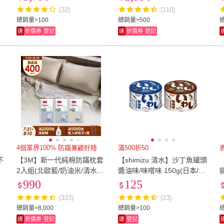
(32)
(110)
2
)
單人
(
1
)
雙人
(
2
)
48cm*74cm
(
1
)
<50CM
(
1
)
總銷量>100
總銷量>500
總
速
折價券
登記
速
折價券
登記
)
48cm*74cm
(
1
)
<50CM
(
1
)
4個業界100% 防蹣兼顧好睡
滿500折50
不
【3M】新一代純棉防蹣枕套
【shimizu 清水】沙丁魚罐頭
2入組(北歐藍/奶油米/清水
醬油味/味噌味 150g(日本/罐
灰)
頭/拌飯/料理)
990
125
(333)
(23)
總銷量>8,000
總銷量>100
速
折價券
登記
速
登記