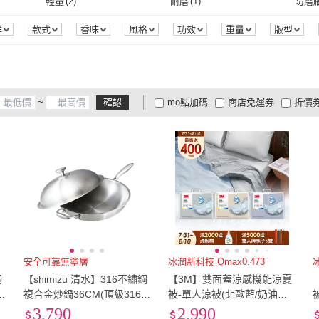
32腰(81公分)
(
30
)
33腰(84公分)
(
1
)
34腰(
輕量
(
2
)
耐磨
(
1
)
防磨
老食說
(
2
)
HOPMA
(
2
)
Pubu
(
1
)
Vermicular
(
1
)
白元
(
無附輪/無帶鎖
(
4
)
碎段式
(
4
)
葷食
(
3
)
水
(
1
)
粉狀
(
30
)
32腰(81公分)
(
30
)
33腰(84公分)
(
1
)
S
(
9
)
M
(
16
)
L
(
15
)
輕量
(
2
)
耐磨
(
1
)
50M
(
2
)
無功能
(
4
)
日期
群
款式
香味
風格
功效
重量
版型
組裝方式
品牌定位
包裝組合
旅遊
保固期
Pubu
(
1
)
Vermicular
(
1
)
眾文
(
2
)
Bath & Body Works
(
1
)
小美
葷食
(
3
)
水
(
1
)
飯碗
(
1
)
清潔工具
(
1
)
一般
S
(
9
)
M
(
16
)
2XL
(
1
)
3XL
(
1
)
Free
(
50M
(
2
)
無功能
(
4
)
瀝水
(
1
)
季節
製造地
眾文
(
2
)
Bath & Body Works
(
1
)
LOTOS 樂土
(
3
)
台隆手創館
(
1
)
完美
飯碗
(
1
)
清潔工具
(
1
)
手動
(
1
)
落地式
(
1
)
2XL
(
1
)
3XL
(
1
)
26cm~29cm
(
16
)
30cm~34cm
(
29
)
35cm
瀝水
(
1
)
~
確認
mo點加碼
商店免運券
折價
LOTOS 樂土
(
3
)
台隆手創館
(
1
)
不求人
(
6
)
國家漫畫博物館籌備處
(
1
)
方言
手動
(
1
)
落地式
(
1
)
4
)
26cm~29cm
(
16
)
30cm~34cm
(
29
)
寬120cm-149cm
(
13
)
寬150cm-179cm
(
6
)
寬18
大家電安心配
大家電快配
商
低溫宅配
定期配/分次配
貨
不求人
(
6
)
國家漫畫博物館籌備處
(
1
)
m
(
5
)
寬120cm-149cm
(
13
)
寬150cm-179cm
(
6
)
雙人
(
11
)
雙人加大
(
11
)
雙人
4
及以上
3
及以上
2
及
雙人
(
11
)
雙人加大
(
11
)
40mm
(
2
)
41mm
(
3
)
42m
40mm
(
2
)
41mm
(
3
)
75
(
2
)
80
(
3
)
85
(
3
)
75
(
2
)
80
(
3
)
US7
(
1
)
US7.5
(
1
)
US8.
US7
(
1
)
US7.5
(
1
)
23.5cm
(
1
)
24cm
(
1
)
24.5
安全可靠無塗層
冰潤新科技 Qmax0.473
鋼
【shimizu 清水】316不鏽鋼
【3M】雙面蓋涼感機能涼夏
23.5cm
(
1
)
24cm
(
1
)
EU37
(
1
)
EU38
(
1
)
EU39
不
複合金炒鍋36CM(頂級316不
被-單人涼被(北歐藍/奶油米/
鏽鋼)
清水灰)
3,790
2,990
EU37
(
1
)
EU38
(
1
)
單人
(
1
)
雙人
(
2
)
A4
(
3
)