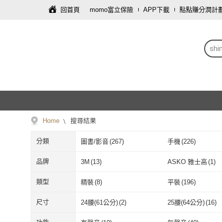
回首頁
momo富立保險
APP下載
點點賺分潤計
sh
Home
搜尋結果
分類
圖書/影音
(
267
)
手機
(
226
)
傢俱
(
62
)
服裝內著
(
59
)
品牌
3M
(
13
)
ASKO 雅士高
(
1
)
母嬰/童
(
17
)
旅遊行程/用品
(
15
)
3M
(
13
)
ASKO 雅士高
HP 惠普
(
4
)
SHUTER 樹德
(
13
)
類型
精裝
(
8
)
平裝
(
196
)
個人清潔
(
10
)
鞋/包/箱
(
9
)
HP 惠普
(
4
)
SHUTER 樹
HOLA
(
9
)
Quality 聚家
(
1
)
精裝
(
8
)
平裝
(
196
)
Series 5
(
4
)
Series 8
(
3
)
尺寸
24腰(61公分)
(
2
)
25腰(64公分)
(
16
)
寵物
(
4
)
戶外用品
(
2
)
HOLA
(
9
)
Quality 聚家
(
ADERIA
(
6
)
禾流文創
(
1
)
Series 5
(
4
)
Series 8
(
3
)
折疊式
(
7
)
附輪
(
3
)
24腰(61公分)
(
2
)
25腰(64公分)
(