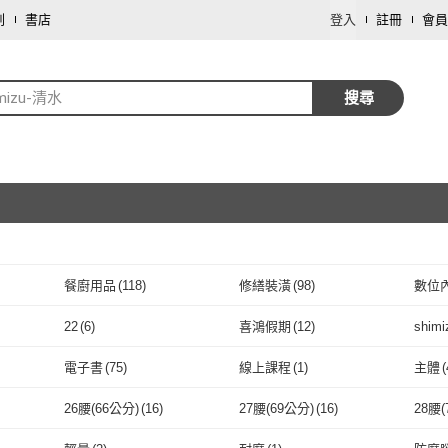
劃
書店
登入
註冊
會員
imizu-清水
搜尋
餐廚用品
(
118
)
修繕裝潢
(
98
)
數位
取消
藝術開運/宗教
(
48
)
文具樂器
(
32
)
食品
22
(
6
)
喜鴻假期
(
12
)
shim
取消
家電
(
12
)
彩妝保養
(
12
)
園藝
(
(
1
)
22
(
6
)
喜鴻假期
(
12
)
Lee
(
51
)
Chang Mao 綠大地
(
1
)
Delb
電子書
(
75
)
線上課程
(
1
)
主體
(
保健食品/用品
(
8
)
資訊電腦
(
6
)
生鮮
德
(
13
)
Lee
(
51
)
Chang Mao 綠大地
取消
(
1
)
我獨自升旗
(
1
)
鹽夢工場
(
21
)
Ninj
電子書
(
75
)
線上課程
(
1
)
Series 10
(
4
)
Ultra2
(
1
)
一般
26腰(66公分)
(
16
)
27腰(69公分)
(
16
)
28腰(
車類
(
2
)
票券
(
2
)
1
)
我獨自升旗
(
1
)
鹽夢工場
(
21
)
老食說
(
2
)
HOPMA
(
2
)
UniSt
Series 10
(
4
)
Ultra2
取消
(
1
)
無附輪/無帶鎖
(
4
)
碎段式
(
4
)
孕期
16
)
26腰(66公分)
(
16
)
27腰(69公分)
(
16
)