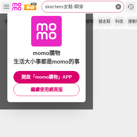
skechers女鞋-瞬穿
休閒鞋
寬楦款
seager
慢跑鞋
vista
緩衝
健走鞋
科技
運動
momo購物
生活大小事都是momo的事
開啟「momo購物」APP
繼續使用網頁版