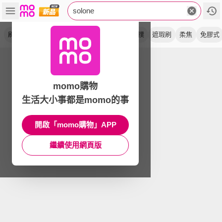
solone
刷具
粉撲
美妝蛋
新升級
袖珍
手指撲
遮瑕刷
柔焦
免膠式
momo購物
生活大小事都是momo的事
開啟「momo購物」APP
繼續使用網頁版