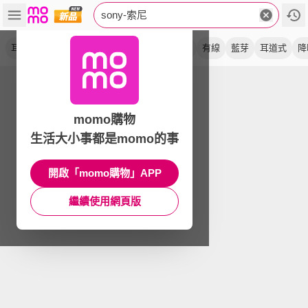
sony-索尼
耳機
無線
藍牙
耳罩式
旗艦
顯示器
有線
藍芽
耳道式
降
momo購物
生活大小事都是momo的事
開啟「momo購物」APP
繼續使用網頁版