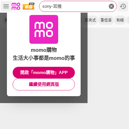
sony-耳機
真無線
旗艦
降噪
藍牙
耳罩式
藍芽
耳夾式
重低音
有線
momo購物
生活大小事都是momo的事
開啟「momo購物」APP
繼續使用網頁版