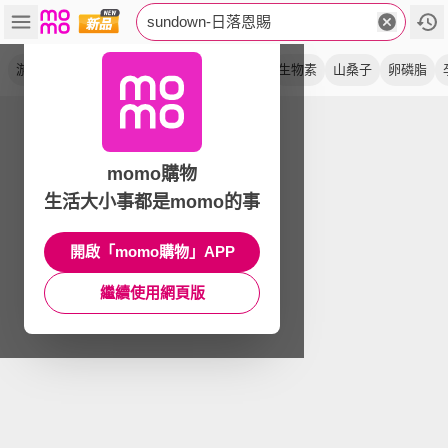
sundown-日落恩賜
游離型
軟膠囊
優化眠
葉黃素
超級
生物素
山桑子
卵磷脂
momo購物
生活大小事都是momo的事
開啟「momo購物」APP
繼續使用網頁版