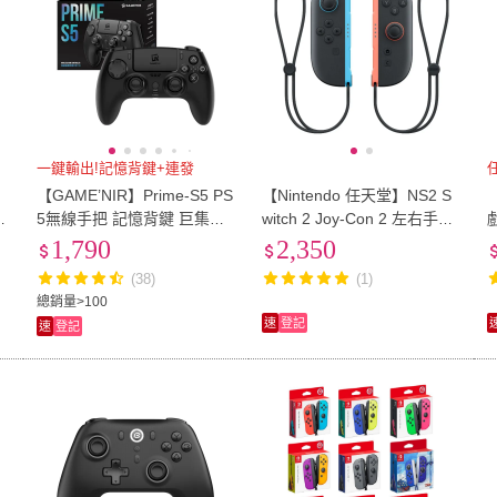
一鍵輸出!記憶背鍵+連發
S
【GAME’NIR】Prime-S5 PS
【Nintendo 任天堂】NS2 S
司
5無線手把 記憶背鍵 巨集連
witch 2 Joy-Con 2 左右手把
發霍爾扳機 PS5 Switch2 PC
紅藍(台灣公司貨)
1,790
2,350
iOS 安卓 地平線6
(38)
(1)
總銷量>100
速
登記
速
登記