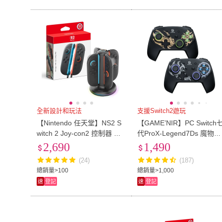
全新設計和玩法
支援Switch2遊玩
【Nintendo 任天堂】NS2 S
【GAME’NIR】PC Switch
witch 2 Joy-con2 控制器 藍
代ProX-Legend7Ds 魔物傳
紅+副廠 控制器充電座(台灣
說特仕Ds版 荒嶺/雷爪 遊戲
2,690
1,490
公司貨)
手把控制器(玩魔物寶可ZA
(24)
(187)
薦)
總銷量>100
總銷量>1,000
速
登記
速
登記