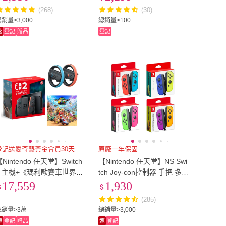
(268)
(30)
銷量>3,000
總銷量>100
速
登記
贈品
登記
登記送愛奇藝黃金會員30天
原廠一年保固
Nintendo 任天堂】Switch
【Nintendo 任天堂】NS Swi
2 主機+《瑪利歐賽車世界》
tch Joy-con控制器 手把 多色
+《原廠 NS2 賽車手把方向
任選 台灣公司貨
17,559
1,930
盤》+《9H鋼化貼》
(285)
總銷量>3萬
總銷量>3,000
速
登記
贈品
速
登記