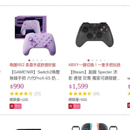
喚醒NS2 柔霧手感舒適好握
ABXY一鍵切換！一隻手把玩透
七
【GAME’NIR】Switch2喚醒
【Bteam】副廠 Specter 沛
無線手把 六代ProX-6S 奶昔
影 連發 巨集 獨家可調按鍵
w
紫 霍爾搖桿 PC STEAM 寶
配置 無線遊戲手把(適用於S
990
1,599
推
可連發手遊控制器玩Poko推
witch PC iOS 安卓行動裝置)
(23)
(99)
薦
總銷量>100
總銷量>500
速
登記
速
登記