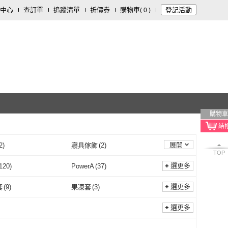
中心
查訂單
追蹤清單
折價券
購物車
登記活動
(
0
)
購物車
展開
2
)
寢具傢飾
(
2
)
TOP
選更多
120
)
PowerA
(
37
)
良值
(
120
)
PowerA
(
37
)
E
(
12
)
FlashFire
(
22
)
選更多
套
(
9
)
果凍套
(
3
)
DOBE
(
12
)
FlashFire
(
22
)
e Beach
(
6
)
Lenovo
(
1
)
握把套
(
9
)
果凍套
(
3
)
套
(
14
)
其他
(
29
)
選更多
Turtle Beach
(
6
)
Lenovo
(
1
)
(
6
)
Steelseries 賽睿
(
1
)
握把套
(
14
)
其他
(
29
)
10
)
多合一
(
3
)