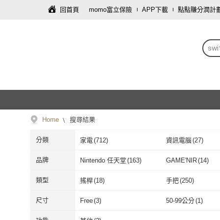
回首頁
momo富立保險
APP下載
點點賺分潤計
sw
Home
搜尋結果
分類
家電
(
712
)
資訊電腦
(
27
)
文具樂器
(
1
)
傢俱
(
1
)
品牌
Nintendo 任天堂
(
163
)
GAME'NIR
(
14
)
Nintendo 任天堂
(
163
)
GAME'NIR
(
1
8Bitdo
(
12
)
HORI
(
30
)
類型
搖桿
(
18
)
手把
(
250
)
8Bitdo
(
12
)
HORI
(
30
)
esoon
(
3
)
LOTUS
(
11
)
搖桿
(
18
)
手把
(
250
)
直立架
(
4
)
充電座
(
47
)
尺寸
Free
(
3
)
50-99公分
(
1
)
esoon
(
3
)
LOTUS
(
11
)
Relight 睿亮
(
2
)
BEITONG 北通
(
3
)
直立架
(
4
)
充電座
(
47
)
保護殼
(
8
)
保護套
(
15
)
Free
(
3
)
50-99公分
(
1
)