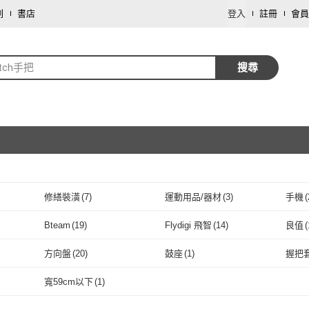
劃
書店
登入
註冊
會員
itch手把
搜尋
修繕裝潢
(
7
)
運動用品/器材
(
3
)
手機
(
取消
Bteam
(
19
)
Flydigi 飛智
(
14
)
良值
(
取消
4
)
Bteam
(
19
)
Flydigi 飛智
(
14
)
Brook
(
2
)
Collective Minds
(
2
)
DOB
方向盤
(
20
)
鼓座
(
1
)
握把
Brook
(
2
)
Collective Minds
取消
(
2
)
iPega
(
8
)
tomtoc
(
1
)
Turtl
方向盤
(
20
)
鼓座
(
1
)
充電殼
(
1
)
蘑菇頭
(
13
)
握把
寬59cm以下
(
1
)
iPega
(
8
)
tomtoc
(
1
)
cali
(
9
)
Rocktek 雷爵
(
2
)
ZIYA
充電殼
(
1
)
蘑菇頭
取消
(
13
)
收納包
(
7
)
有線
(
6
)
無線
(
寬59cm以下
(
1
)