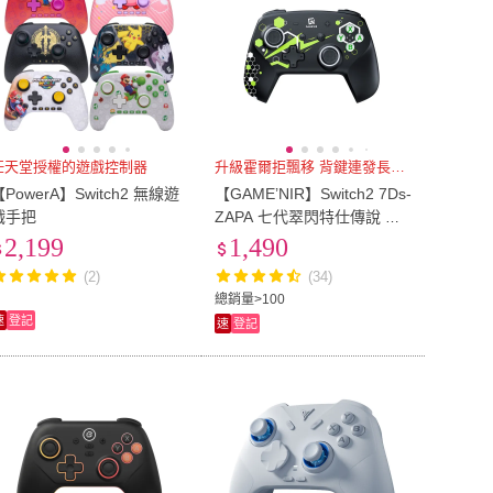
任天堂授權的遊戲控制器
升級霍爾拒飄移 背鍵連發長續航
【PowerA】Switch2 無線遊
【GAME’NIR】Switch2 7Ds-
戲手把
ZAPA 七代翠閃特仕傳說 霍
爾搖桿無線手把(寶可Z-A適
2,199
1,490
用PC喚醒連發背鍵巨集控制
(2)
(34)
器)
總銷量>100
速
登記
速
登記