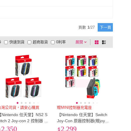
ZIYA
(
6
)
Steelseries 賽睿
(
1
)
滴家
(
1
)
尋寶趣嚴選
(
1
)
無線
(
10
)
多合一
(
3
)
遊戲
(
1
)
動作/角色扮演
(
1
)
D+ 滴家
(
1
)
尋寶趣嚴選
(
1
)
家庭遊戲
(
1
)
動作/角色扮演
(
1
)
頁數
1
/
27
下一頁
券
快速到貨
超商取貨
0利率
展開
棋
條
品有量
有影片
電視購物
盤
列
到付款
超商付款
5
式
式
以上
1
及以上
台灣公司貨，請安心購買
贈MINI控制器充電座
【Nintendo 任天堂】NS2 S
【Nintendo 任天堂】Switch
itch 2 Joy-con 2 控制器 手
Joy-Con 原廠控制器(贈joy-c
把 (台灣公司貨)
on MINI手把控制器充電座)
2,350
2,299