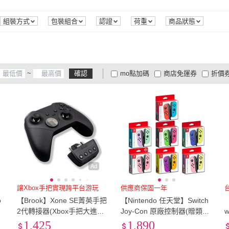
通
(
3
)
cali
(
9
)
Rocktek 雷爵
(
2
)
撥撥的架子
(
1
)
PC Park
(
1
)
D+ 
收納包
(
7
)
有線
(
6
)
單人遊戲
(
1
)
情境遊戲
(
1
)
家庭
組裝方式
包裝組合
認證
荷重
商品狀態
撥撥的架子
(
1
)
PC Park
(
1
)
TPARTS
(
1
)
單人遊戲
(
1
)
情境遊戲
(
1
)
實體卡
(
1
)
鑽釘式
(
1
)
TPARTS
(
1
)
實體卡
(
1
)
鑽釘式
(
1
)
~
確認
mo點加碼
商店免運券
折價
大家電安心配
大家電快配
商
低溫宅配
定期配/分次配
貨
4
及以上
3
及以上
2
及
Ad
讓Xbox手把實現跨平台游玩
供應商保固一年
o
【Brook】Xone SE菁英手把
【Nintendo 任天堂】Switch
2代轉接器(Xbox手把大進化/
Joy-Con 原廠控制器(贈類比
w
在Switch、PS4跨平台使用/
套)
1,425
1,890