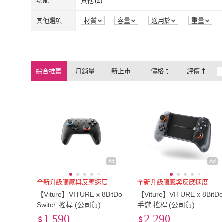
功能
其他
(
2
)
Relight 睿亮
(
2
)
BEITONG 北
G.SIN
(
1
)
ARKY
(
3
)
保護殼
(
8
)
保護套
(
15
)
藍芽
(
6
)
無
(
1
)
其他
(
2
)
其他選項
材質
容量
適用於
重量
G.SIN
(
1
)
ARKY
(
3
)
Savage Raven
(
1
)
GAMESIR
(
2
)
藍芽
(
6
)
無
(
1
)
運動/賽車/格鬥
(
2
)
配件
(
2
)
Savage Raven
(
1
)
GAMESIR
(
2
)
運動/賽車/格鬥
(
2
)
配件
(
2
)
綜合推薦
月銷量
新上市
價格
評價
Ad
Ad
全新升級觸感與反應速度
全新升級觸感與反應速度
【Viture】VITURE x 8BitDo
【Viture】VITURE x 8BitD
Switch 搖桿 (公司貨)
手遊 搖桿 (公司貨)
1,590
2,290