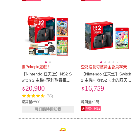
搭Pokopia遊戲！
登記送愛奇藝黃金會員30天
【Nintendo 任天堂】NS2 S
【Nintendo 任天堂】Switc
witch 2 主機+瑪利歐賽車世
2 主機+《NS2卡比的馭天
界+寶可夢Pokopia+方向盤
行者》+《9H鋼化貼》
20,980
16,759
+類比套+包貼（送隨機特
(85)
典）
總銷量>500
總銷量>3萬
速
登記
贈品
可訂購時通知我