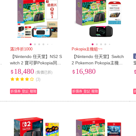
滿1件折1000
Pokopia主機組~~
h
【Nintendo 任天堂】NS2 S
【Nintendo 任天堂】Switch
c
witch 2 寶可夢Pokopia同捆
2 Pokemon Pokopia主機組
堂】N
化
主機+遊戲多選+充電座+包貼
贈收納包+保護貼
18,480
16,980
(售價已折)
+類比套
-
(3)
折價券
登記
贈險
折價券
登記
贈險