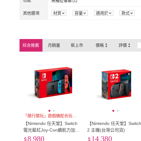
功能
無觸控螢幕
(
1
)
ADATA 威剛
(
1
)
Samsung 三
撥撥的架子
(
1
)
Her
(
1
)
保護套
(
5
)
收納包
(
102
)
策略遊戲
(
3
)
對戰遊戲
(
1
)
無觸控螢幕
(
1
)
其他選項
材質
容量
適用於
款式
螢幕更新率
撥撥的架子
(
1
)
Her
(
1
)
esoon
(
2
)
FONMOST
(
1
)
策略遊戲
(
3
)
對戰遊戲
(
1
)
蘑菇頭
(
6
)
握把套
(
1
)
esoon
(
2
)
FONMOST
(
1
)
蘑菇頭
(
6
)
握把套
(
1
)
握把套
(
1
)
HDMI線
(
6
)
綜合推薦
月銷量
新上市
價格
評價
握把套
(
1
)
HDMI線
(
6
)
IPS
(
1
)
IPS
(
1
)
「隨行隨玩」遊戲機配合玩家時間
【Nintendo 任天堂】Switch
【Nintendo 任天堂】Switc
電光藍紅Joy-Con續航力加強
2 主機(台灣公司貨)
版(日規主機)
8,980
14,380