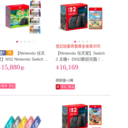
登記送愛奇藝黃金會員30天
【Nintendo 任天
【Nintendo 任天堂】Switch
S2 Nintendo Switch 2
2 主機+《NS2歡迎光臨！塔
Pokémon Pokopia 主機組合
麻歌子開心鎮》+《9H鋼化
15,880
16,169
起
2026-07-16上市
貼》
總銷量>3萬
折價券
登記
速
登記
贈品