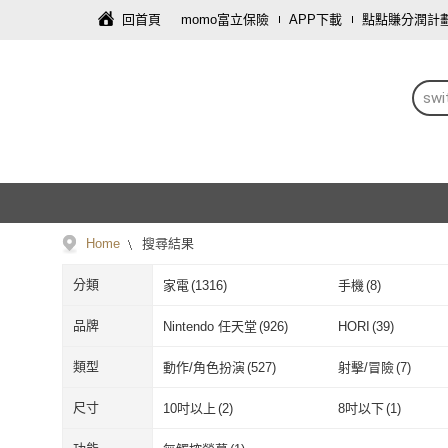
回首頁
momo富立保險
APP下載
點點賺分潤計
sw
Home
搜尋結果
分類
家電
(
1316
)
手機
(
8
)
鞋/包/箱
(
1
)
品牌
Nintendo 任天堂
(
926
)
HORI
(
39
)
Nintendo 任天堂
(
926
)
HORI
(
39
)
iSU
(
4
)
Brook
(
1
)
類型
動作/角色扮演
(
527
)
射擊/冒險
(
7
)
iSU
(
4
)
Brook
(
1
)
ZIYA
(
9
)
Rocktek 雷爵
(
1
)
動作/角色扮演
(
527
)
射擊/冒險
(
7
)
實體光碟片
(
3
)
實體卡
(
408
)
尺寸
10吋以上
(
2
)
8吋以下
(
1
)
ZIYA
(
9
)
Rocktek 雷爵
ADATA 威剛
(
1
)
Samsung 三星
(
1
)
實體光碟片
(
3
)
實體卡
(
408
)
保護套
(
5
)
收納包
(
102
)
10吋以上
(
2
)
8吋以下
(
1
)