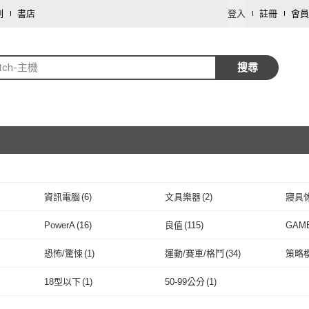
劃
書店
登入
註冊
會員
itch-主機
搜尋
資訊電腦
(
6
)
文具樂器
(
2
)
寢具
取消
PowerA
(
16
)
良值
(
115
)
GAME
取消
PowerA
(
16
)
良值
(
115
)
DOBE
(
7
)
Antec
(
1
)
Stars
恐怖/驚悚
(
1
)
運動/賽車/格鬥
(
34
)
策略
DOBE
(
7
)
Antec
取消
(
1
)
Supcase
(
6
)
Relight 睿亮
(
2
)
角落
恐怖/驚悚
(
1
)
運動/賽車/格鬥
(
34
)
鑰匙卡
(
47
)
實體序號卡
(
4
)
保護
18型以下
(
1
)
50-99公分
(
1
)
(
1
)
Supcase
(
6
)
Relight 睿亮
(
2
)
SanDisk 晟碟
(
1
)
FlashFire
(
3
)
愛家
鑰匙卡
(
47
)
實體序號卡
取消
(
4
)
多人淘汰遊戲
(
8
)
單人遊戲
(
58
)
多人
18型以下
(
1
)
50-99公分
(
1
)