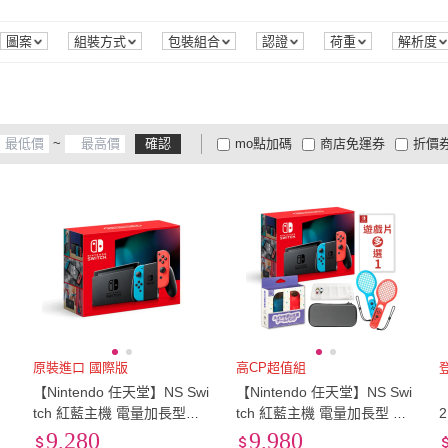
星
(
1
)
SanDisk 晟碟
(
1
)
FlashFire
(
3
)
ToysRUs 玩具反斗城
(
3
)
Bteam
(
1
)
享市
多人淘汰遊戲
(
8
)
單人遊戲
(
58
)
家庭遊戲
(
2
)
果凍套
(
2
)
直立
圖案
組裝方式
包裝組合
認證
荷重
解析度
ToysRUs 玩具反斗城
(
3
)
Bteam
(
1
)
cali
(
2
)
家庭遊戲
(
2
)
果凍套
(
2
)
其他
(
32
)
搖桿
(
3
)
手把
(
cali
(
2
)
其他
(
32
)
搖桿
(
3
)
有線
(
1
)
無線
(
1
)
藍芽
(
~
確認
mo點加碼
商店免運券
折價
有線
(
1
)
無線
(
1
)
大家電安心配
大家電快配
商
低溫宅配
定期配/分次配
貨
4
及以上
3
及以上
2
及
原裝進口 國際版
高CP超值組
h
【Nintendo 任天堂】NS Swi
【Nintendo 任天堂】NS Swi
【
tch 紅藍主機 電量加長型
tch 紅藍主機 電量加長型 國
（國際版）
際版+超值遊戲多選一（手腕
9,280
9,980