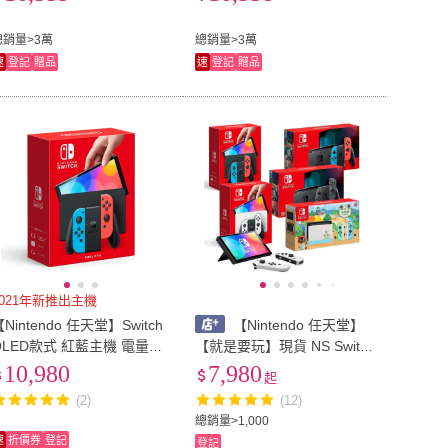
+《9H鋼化貼》
總銷量>3萬
總銷量>3萬
速
登記
贈品
速
登記
贈品
2021年新推出主機
Nintendo 任天堂】Switch
【Nintendo 任天堂】
OLED款式 紅藍主機 電量加
【就是要玩】現貨 NS Switc
長型(進口日規機)
h 主機 台灣公司貨 OLED主
10,980
7,980
起
機 白色主機 紅藍主機 灰黑
(2)
(12)
電量加強版 NS主機
總銷量>1,000
速
折價券
登記
登記