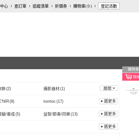
中心
查訂單
追蹤清單
折價券
購物車
登記活動
(
0
)
購物車
展開
傢飾
(
2
)
攝影器材
(
1
)
TOP
選更多
'NIR
(
9
)
tomtoc
(
17
)
GAME'NIR
(
9
)
tomtoc
(
17
)
hop
(
1
)
UKKY
(
1
)
選更多
模擬/養成
(
5
)
益智/節奏/同樂
(
13
)
Starshop
(
1
)
UKKY
(
1
)
生物
(
1
)
LOTUS
(
5
)
策略模擬/養成
(
5
)
益智/節奏/同樂
(
13
)
貼
(
8
)
保護殼
(
32
)
選更多
角落生物
(
1
)
LOTUS
(
5
)
樂
(
1
)
iPega
(
2
)
保護貼
(
8
)
保護殼
(
32
)
遊戲
(
45
)
情境遊戲
(
7
)