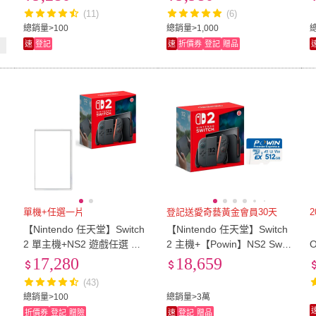
帶+球拍+包+卡匣盒）
(11)
(6)
總銷量>100
總銷量>1,000
速
登記
速
折價券
登記
贈品
單機+任選一片
登記送愛奇藝黃金會員30天
h
【Nintendo 任天堂】Switch
【Nintendo 任天堂】Switch
【
2 單主機+NS2 遊戲任選 贈
2 主機+【Powin】NS2 Switc
攜帶包+保護貼
h 2特規記憶卡 512G+《9H
17,280
18,659
鋼化貼》
(43)
總銷量>100
總銷量>3萬
折價券
登記
贈險
速
登記
贈品