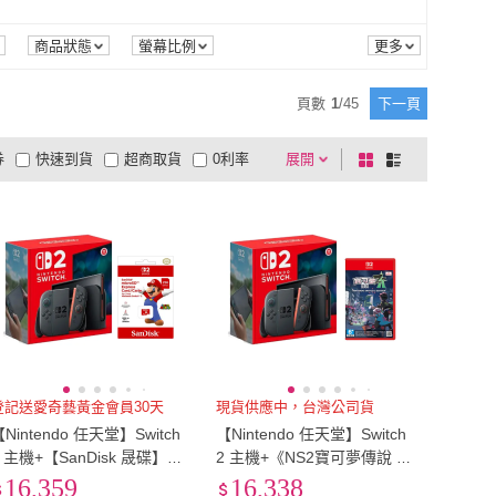
愛家樂
(
1
)
iPega
(
2
)
集
(
1
)
REAICE
(
1
)
多人遊戲
(
45
)
情境遊戲
(
7
)
架
(
2
)
充電座
(
10
)
商品狀態
螢幕比例
享市集
(
1
)
REAICE
(
1
)
直立架
(
2
)
充電座
(
10
)
13
)
方向盤
(
1
)
頁數
1
/
45
下一頁
手把
(
13
)
方向盤
(
1
)
1
)
鑽釘式
(
1
)
券
快速到貨
超商取貨
0利率
展開
棋
條
藍芽
(
1
)
鑽釘式
(
1
)
品有量
有影片
電視購物
盤
列
到付款
超商付款
5
式
式
以上
1
及以上
登記送愛奇藝黃金會員30天
現貨供應中，台灣公司貨
Nintendo 任天堂】Switch
【Nintendo 任天堂】Switch
2 主機+【SanDisk 晟碟】NS
2 主機+《NS2寶可夢傳說 Z-
2 Switch 2特規記憶卡 256G
A》+《9H鋼化貼》
16,359
16,338