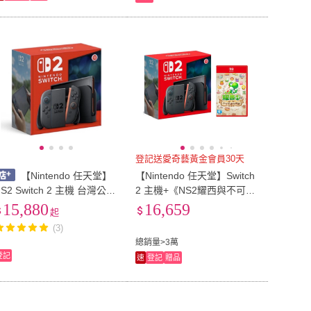
登記送愛奇藝黃金會員30天
【Nintendo 任天堂】
【Nintendo 任天堂】Switch
S2 Switch 2 主機 台灣公司
2 主機+《NS2耀西與不可思
貨 原廠保固一年 任天堂
議的圖鑑》+《9H鋼化貼》
15,880
16,659
起
(3)
總銷量>3萬
登記
速
登記
贈品