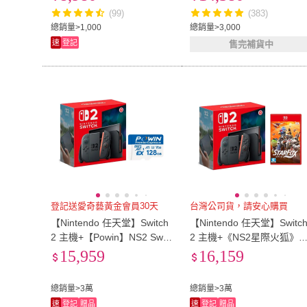
(99)
(383)
總銷量>1,000
總銷量>3,000
速
登記
售完補貨中
登記送愛奇藝黃金會員30天
台灣公司貨，請安心購買
【Nintendo 任天堂】Switch
【Nintendo 任天堂】Switc
2 主機+【Powin】NS2 Switc
2 主機+《NS2星際火狐》+
h 2特規記憶卡 128G+《9H
《9H鋼化貼》
15,959
16,159
鋼化貼》
總銷量>3萬
總銷量>3萬
速
登記
贈品
速
登記
贈品