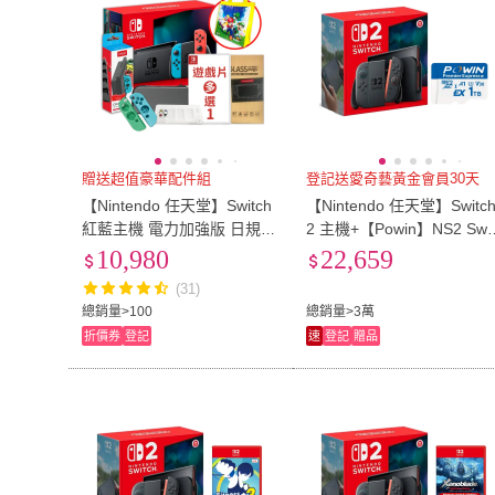
贈送超值豪華配件組
登記送愛奇藝黃金會員30天
【Nintendo 任天堂】Switch
【Nintendo 任天堂】Switc
紅藍主機 電力加強版 日規
2 主機+【Powin】NS2 Swit
+遊戲選一+包貼+充電座(附
h 2特規記憶卡 1T+《9H鋼
10,980
22,659
矽膠套+卡匣盒)
貼》
(31)
總銷量>100
總銷量>3萬
折價券
登記
速
登記
贈品