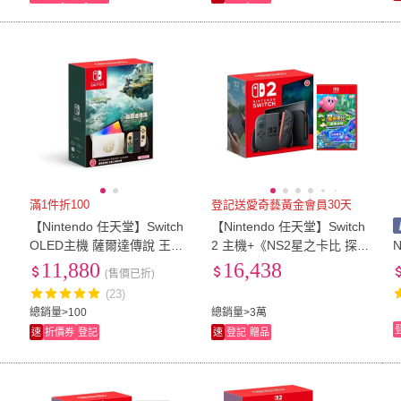
滿1件折100
登記送愛奇藝黃金會員30天
h
【Nintendo 任天堂】Switch
【Nintendo 任天堂】Switch
飛
OLED主機 薩爾達傳說 王國
2 主機+《NS2星之卡比 探索
N
之淚版(台灣公司貨)
發現+星耀世界》+《9H鋼化
11,880
16,438
(售價已折)
貼》
(23)
總銷量>100
總銷量>3萬
速
折價券
登記
速
登記
贈品