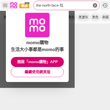
the-north-face-包
側背包
單肩包
休閒
斜背包
小包
運動包
黑瀝灰
黑色
耐磨
momo購物
生活大小事都是momo的事
開啟「momo購物」APP
繼續使用網頁版