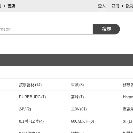
劃
書店
登入
註冊
會員
omson
搜尋
按摩器材
(
14
)
車類
(
5
)
修繕
取消
文具樂器
(
1
)
PUREBURG
(
1
)
碁峰
(
1
)
Harpe
取消
4
)
PUREBURG
(
1
)
碁峰
(
1
)
24V
(
2
)
110V
(
61
)
單電
取消
24V
(
2
)
110V
(
61
)
充電式
(
4
)
有線
(
19
)
無線
(
8.1吋~12吋
(
4
)
60CM以下
(
8
)
無
(
1
)
9
)
充電式
(
4
)
有線
取消
(
19
)
3
)
直立式
(
13
)
手持式
(
32
)
手持/
)
8.1吋~12吋
(
4
)
60CM以下
(
8
)