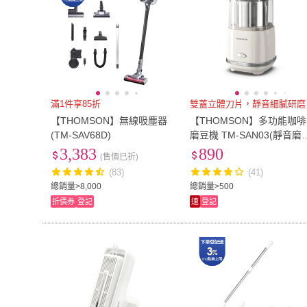
滿1件享85折
雙蓋立體刀片，靜音細膩研磨
【THOMSON】無線吸塵器
【THOMSON】多功能咖啡
(TM-SAV68D)
磨豆機 TM-SAN03(靜音磨
不飛粉 可調粗細)
3,383
890
(售價已折)
(83)
(41)
總銷量>8,000
總銷量>500
折價券
登記
速
登記