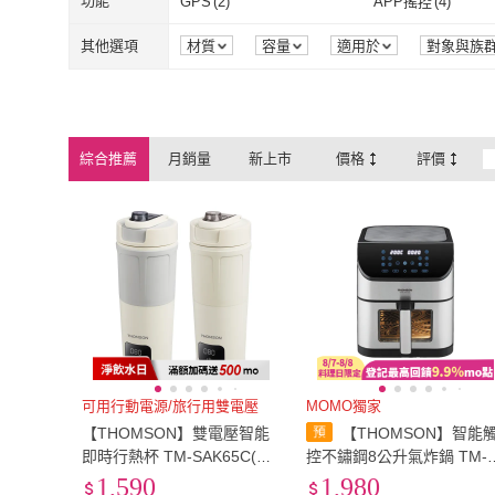
功能
GPS
(
2
)
APP搖控
(
4
)
HEPA濾網
(
27
)
醫療級HEPA
有刷馬達
(
3
)
數位馬達
(
3
)
GPS
(
2
)
APP搖控
(
4
)
自動斷電
(
7
)
斷電安全裝置
(
20
)
其他選項
材質
容量
適用於
對象與族
時間
效能
內槽材質
續航時
有刷馬達
(
3
)
數位馬達
(
3
)
桌面
(
10
)
桌面型
(
4
)
自動斷電
(
7
)
斷電安全裝置
震動
(
3
)
氣壓
(
1
)
桌面
(
10
)
桌面型
(
4
)
細口壺
(
2
)
桌上型
(
2
)
震動
(
3
)
氣壓
(
1
)
滿水提醒
(
8
)
連續除濕
(
7
)
綜合推薦
月銷量
新上市
價格
評價
細口壺
(
2
)
桌上型
(
2
)
定頻
(
1
)
平裝
(
1
)
滿水提醒
(
8
)
連續除濕
(
7
)
弓字型模式
(
3
)
螺旋定點模式
(
5
)
定頻
(
1
)
平裝
(
1
)
弓字型模式
(
3
)
螺旋定點模式
分區模式
(
1
)
智慧行走模式
(
1
)
分區模式
(
1
)
智慧行走模式
音波清潔
(
2
)
紫外線殺菌
(
4
)
音波清潔
(
2
)
紫外線殺菌
(
4
)
睡眠風
(
3
)
自然風
(
3
)
睡眠風
(
3
)
自然風
(
3
)
61-70dB
(
5
)
多段溫控
(
3
)
61-70dB
(
5
)
多段溫控
(
3
)
自動集塵
(
2
)
手動梯形校正
(
1
)
可用行動電源/旅行用雙電壓
MOMO獨家
【THOMSON】雙電壓智能
【THOMSON】智能
自動集塵
(
2
)
手動梯形校正
即時行熱杯 TM-SAK65C(雙
控不鏽鋼8公升氣炸鍋 TM-
電壓 出國旅行 首創TYPE-C)
AT29A(超大容量 可視窗/可
1,590
1,980