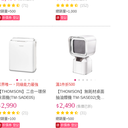
微電腦智能)
HEPA濾網/800ml集塵桶/4M
(71)
(152)
電源)
總銷量>500
總銷量>1,000
速
折價券
登記
速
登記
業界唯一，同級能力最強
滿1件折500
【THOMSON】二合一環保
【THOMSON】無耗材桌面
除濕機(TM-SADE05)
抽油煙機 TM-SASE02(免耗
材 雙層濾網 朝上出風)
2,990
2,490
(售價已折)
(21)
(31)
總銷量>100
總銷量>500
速
折價券
登記
速
折價券
登記