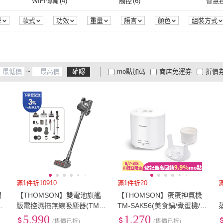
WIFI傳輸
(
4
)
觸控
(
6
)
智慧
濾網
(
3
)
直立式
(
13
)
手持式
(
32
)
主體
(
19
)
電熱絲
(
1
)
電膜
WIFI傳輸
(
4
)
觸控
(
6
)
其他
(
4
)
可調溫度
(
2
)
氣泡S
群
款式
功效
重量
語言
顏色
組裝方式
間
主體
(
19
)
電熱絲
(
1
)
家用型
(
5
)
掃拖二合一
(
8
)
微電
(
20
)
其他
(
4
)
可調溫度
(
2
)
熱療
(
1
)
穴位按摩
(
2
)
溫熱
(
家用型
(
5
)
掃拖二合一
(
8
)
桌上型
(
2
)
氣泡水機
(
2
)
塵蹣
熱療
(
1
)
穴位按摩
(
2
)
自動回充模式
(
5
)
防掉落模式
(
5
)
防碰
~
確認
mo點加碼
商店免運券
折價
桌上型
(
2
)
氣泡水機
(
2
)
雷射
(
1
)
自動回充模式
(
5
)
防掉落模式
(
5
)
Z字型模式
(
1
)
隨機模式
(
1
)
沿邊
大家電安心配
大家電快配
商
低溫宅配
定期配/分次配
貨
雷射
(
1
)
(
5
)
Z字型模式
(
1
)
隨機模式
(
1
)
多段溫控
(
12
)
烘烤
(
4
)
旋風
(
4
及以上
3
及以上
2
及
(
1
)
多段溫控
(
12
)
烘烤
(
4
)
臭氧殺菌
(
2
)
溫風式殺菌
(
2
)
標準
臭氧殺菌
(
2
)
溫風式殺菌
(
2
)
陀螺儀定位導航
(
7
)
一般水箱
(
2
)
電控
陀螺儀定位導航
(
7
)
一般水箱
(
2
)
負離子
(
3
)
底盤加熱
(
1
)
自動
負離子
(
3
)
底盤加熱
(
1
)
有聲音
(
1
)
滿1件折10910
滿1件折20
觸
【THOMSON】雙電池旗艦
【THOMSON】蛋蛋神氣機
(
1
)
有聲音
(
1
)
S
版電控濕拖無線吸塵器(TM-
TM-SAK56(美食鍋/煮蛋機/
SAV52D)
溏心蛋/蒸蛋/可蒸炒)
5,990
1,270
(售價已折)
(售價已折)