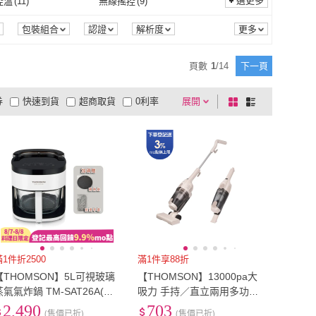
選更多
控溫
(
11
)
無線搖控
(
9
)
手持/直立
(
12
)
無刷馬達
(
24
)
式
(
1
)
對流式
(
10
)
智慧控溫
(
11
)
無線搖控
(
9
)
PA
(
2
)
滾輪
(
4
)
包裝組合
認證
解析度
電膜式
(
1
)
對流式
(
10
)
腦電子鍋
(
6
)
手沖壺
(
3
)
氣泡SPA
(
2
)
滾輪
(
4
)
5
)
腳底滾輪
(
3
)
頁數
1
/
14
下一頁
微電腦電子鍋
(
6
)
手沖壺
(
3
)
刷
(
1
)
其他吸頭
(
1
)
溫熱
(
5
)
腳底滾輪
(
3
)
撞模式
(
3
)
智慧建圖模式
(
1
)
券
快速到貨
超商取貨
0利率
展開
棋
條
塵蹣刷
(
1
)
其他吸頭
(
1
)
防碰撞模式
(
3
)
智慧建圖模式
(
1
)
清掃
(
1
)
回字型模式
(
1
)
品有量
有影片
電視購物
盤
列
到付款
超商付款
5
式
式
沿邊清掃
(
1
)
回字型模式
(
1
)
2
)
氣炸
(
5
)
以上
1
及以上
旋風
(
2
)
氣炸
(
5
)
風
(
2
)
ECO智能風
(
2
)
標準風
(
2
)
ECO智能風
(
2
)
水箱
(
5
)
51-60dB
(
1
)
電控水箱
(
5
)
51-60dB
(
1
)
清洗
(
1
)
預約定時
(
1
)
自動清洗
(
1
)
預約定時
(
1
)
滿1件折2500
滿1件享88折
【THOMSON】5L可視玻璃
【THOMSON】13000pa大
蒸氣氣炸鍋 TM-SAT26A(廣
吸力 手持／直立兩用多功能
角蒸氣 分離水箱 玻璃內膽
輕巧吸塵器 TM-SAV61(水洗
2,490
703
(售價已折)
(售價已折)