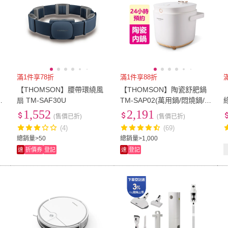
滿1件享78折
滿1件享88折
【THOMSON】腰帶環繞風
【THOMSON】陶瓷舒肥鍋
豆
扇 TM-SAF30U
TM-SAP02(萬用鍋/悶燒鍋/
壓力鍋)
1,552
2,191
(售價已折)
(售價已折)
(4)
(69)
總銷量>50
總銷量>1,000
速
折價券
登記
速
登記