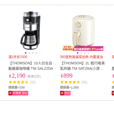
滿1件折1500
360度熱風循環加熱 內覆濾油
【THOMSON】10人份全自
【THOMSON】2L 輕巧唯美
動錐磨咖啡機 TM-SAL22DA
氣炸鍋 TM-SAT28A(小資 租
屋 健康餐 送禮 濾油架 不沾
2,190
899
(售價已折)
鍋 安全斷電)
(32)
(92)
總銷量>100
總銷量>1,000
速
折價券
登記
速
登記