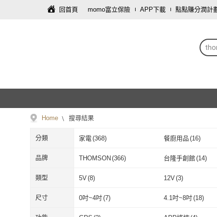
回首頁
momo富立保險
APP下載
點點賺分潤計
th
Home
搜尋結果
分類
家電
(
368
)
餐廚用品
(
16
)
圖書/影音
(
2
)
保健食品/用品
(
1
)
品牌
THOMSON
(
366
)
台隆手創館
(
14
)
THOMSON
(
366
)
台隆手創館
(
1
類型
5V
(
8
)
12V
(
3
)
5V
(
8
)
12V
(
3
)
USB
(
4
)
一般插頭式
(
69
)
尺寸
0吋~4吋
(
7
)
4.1吋~8吋
(
18
)
USB
(
4
)
一般插頭式
(
6
HEPA濾網
(
27
)
醫療級HEPA濾網
(
0吋~4吋
(
7
)
4.1吋~8吋
(
18