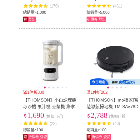
視燈 觸控式操作面板)
(170)
(461)
總銷量>1,000
總銷量>5,000
速
登記
折價券
登記
滿1件折800
滿1件折202
【THOMSON】小白調理機
【THOMSON】mo獨家!智
冰沙機 果汁機 豆漿機 綠拿
慧導航掃地機 TM-SAV78D
鐵 奶昔 濃湯
(掃吸拖三合一、水洗HEPA
1,690
2,788
(售價已折)
(售價已折)
濾網、500ml大容量塵盒)
(22)
(40)
總銷量>100
總銷量>100
速
折價券
登記
速
折價券
登記