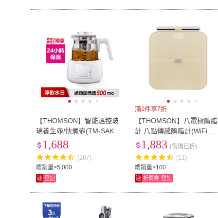
滿1件享7折
【THOMSON】智能溫控玻
【THOMSON】八電極體脂
璃養生壺/快煮壺(TM-SAK3
計 八點傳感體脂計(WiFi 藍
5)
牙 ITO TM-SASC01W)
1,688
1,883
(售價已折)
(267)
(11)
總銷量>5,000
總銷量>100
速
登記
速
折價券
登記