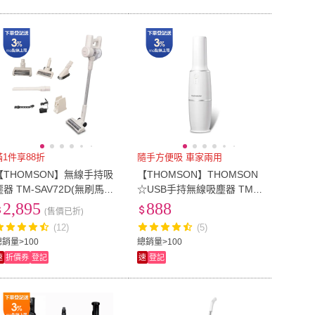
滿1件享88折
隨手方便吸 車家兩用
【THOMSON】無線手持吸
【THOMSON】THOMSON
塵器 TM-SAV72D(無刷馬達/
☆USB手持無線吸塵器 TM-S
18 Kpa 大吸力/震動拍打除蟎
AV66DU (車用/家用/無線/吸
2,895
888
(售價已折)
刷/免耗材/自站立)
塵器)
(12)
(5)
總銷量>100
總銷量>100
速
折價券
登記
速
登記