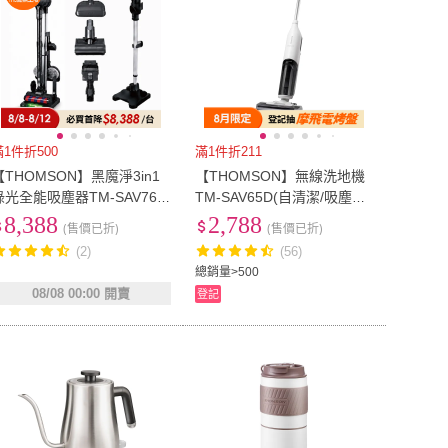
滿1件折500
滿1件折211
【THOMSON】黑魔淨3in1
【THOMSON】無線洗地機
綠光全能吸塵器TM-SAV76D
TM-SAV65D(自清潔/吸塵拖
(52D全新升級款/吸塵/濕拖/
地兩用/語音提示)
8,388
2,788
(售價已折)
(售價已折)
除蟎)
(2)
(56)
總銷量>500
08/08 00:00 開賣
登記