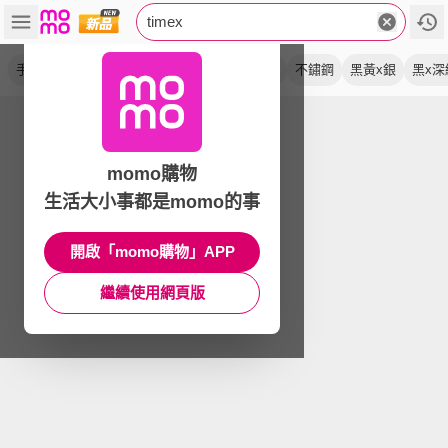
timex
手錶
腕錶
藍x棕
計時
機械錶
銀x黑
不鏽鋼
黑黃x銀
黑x深
momo購物
生活大小事都是momo的事
開啟「momo購物」APP
繼續使用網頁版