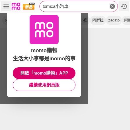
tomica小汽車
premium
亞版
無極限
紅白盒
場景
小車
阿斯拉
zagato
附
momo購物
生活大小事都是momo的事
開啟「momo購物」APP
繼續使用網頁版