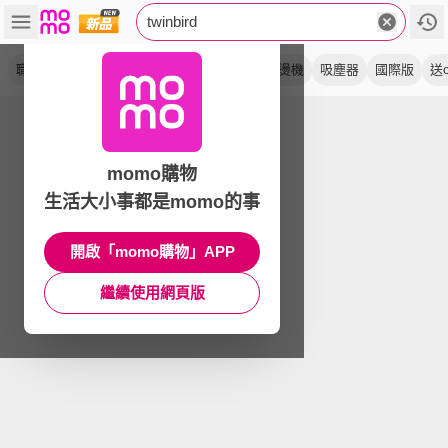
twinbird
職人級
蒸氣
咖啡機
熨斗
全自動
掛燙機
吸塵器
國際版
送o
momo購物
生活大小事都是momo的事
開啟「momo購物」APP
繼續使用網頁版