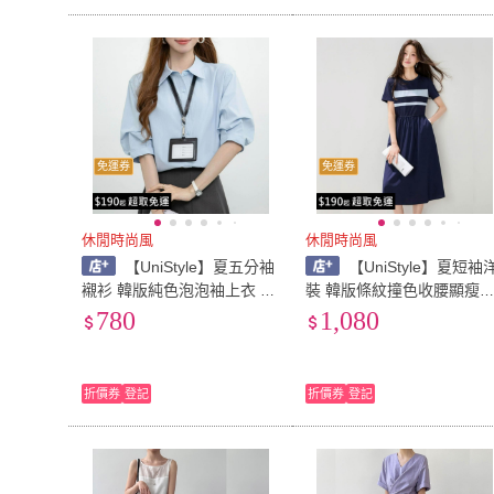
免運券
免運券
休閒時尚風
休閒時尚風
【UniStyle】夏五分袖
【UniStyle】夏短袖
襯衫 韓版純色泡泡袖上衣 女
裝 韓版條紋撞色收腰顯瘦
VA2602(藍)
身裙 女 VA9089(圖片色)
780
1,080
折價券
登記
折價券
登記