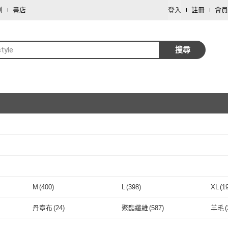
劃
書店
登入
註冊
會員
style
搜尋
取消
取消
M
(
400
)
L
(
398
)
XL
(
1
取消
M
(
400
)
L
(
398
)
9
)
121cm~130cm
(
239
)
131cm~140cm
(
239
)
141c
丹寧布
(
24
)
聚酯纖維
(
587
)
羊毛
(
m
(
239
)
121cm~130cm
(
239
)
131cm~140cm
取消
(
239
)
24腰(61公分)
(
105
)
25腰(64公分)
(
105
)
26腰(
丹寧布
(
24
)
聚酯纖維
(
587
)