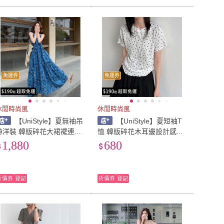
免運券
免運券
休閒時尚風
休閒時尚風
【UniStyle】夏無袖吊
【UniStyle】夏短袖T
帶洋裝 韓版碎花大裙襬連裙
恤 韓版碎花木耳邊設計感上
 ZM8496-P140(藍)
衣 女 UV21050(白)
1,880
680
折價券
登記
折價券
登記