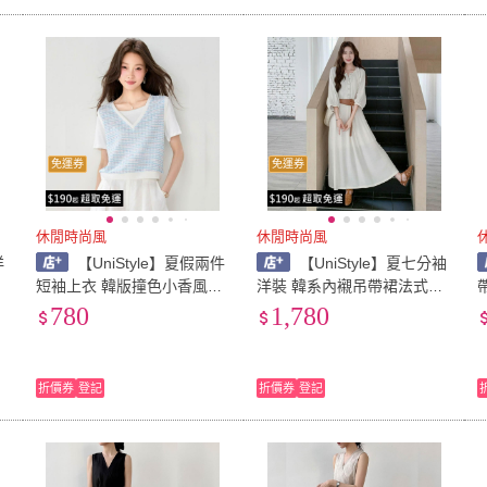
免運券
免運券
休閒時尚風
休閒時尚風
洋
【UniStyle】夏假兩件
【UniStyle】夏七分袖
連
短袖上衣 韓版撞色小香風背
洋裝 韓系內襯吊帶裙法式優
心T恤 女 VA9087(白)
雅風 女 ZM305-5881-135
女
780
1,780
(連衣裙吊帶腰帶)
折價券
登記
折價券
登記