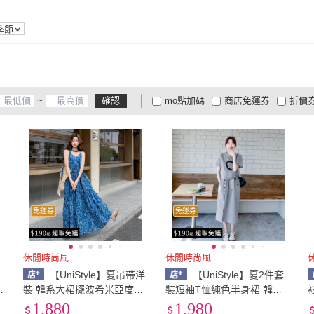
43
)
24腰(61公分)
(
105
)
25腰(64公分)
(
105
)
30腰(76公分)
(
60
)
31腰(79公分)
(
49
)
32腰(
季節
82
)
30腰(76公分)
(
60
)
31腰(79公分)
(
49
)
36腰(91公分)
(
20
)
37腰(94公分)
(
16
)
38腰(
30
)
36腰(91公分)
(
20
)
37腰(94公分)
(
16
)
42腰(107公分)
(
3
)
43腰(109公分)
(
2
)
44腰(
~
確認
mo點加碼
商店免運券
折價
(
12
)
42腰(107公分)
(
3
)
43腰(109公分)
(
2
)
大家電安心配
大家電快配
商
低溫宅配
定期配/分次配
貨
4
及以上
3
及以上
2
及
免運券
免運券
休閒時尚風
休閒時尚風
【UniStyle】夏吊帶洋
【UniStyle】夏2件套
褲
裝 韓系大裙擺波希米亞度假
裝短袖T恤純色半身裙 韓系
-
風連身裙 女 ZM8496-1K40
減齡休閒風 ZM8836-145(圖
1,880
1,980