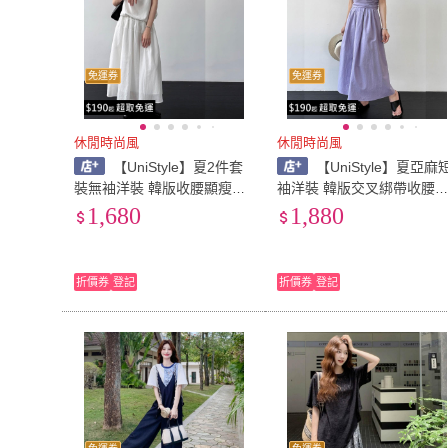
免運券
免運券
休閒時尚風
休閒時尚風
【UniStyle】夏2件套
【UniStyle】夏亞麻
裝無袖洋裝 韓版收腰顯瘦A
袖洋裝 韓版交叉綁帶收腰A
字背心裙連衣裙 女 UV89040
字連身裙 女 UV3933(香芋
1,680
1,880
(白)
紫)
折價券
登記
折價券
登記