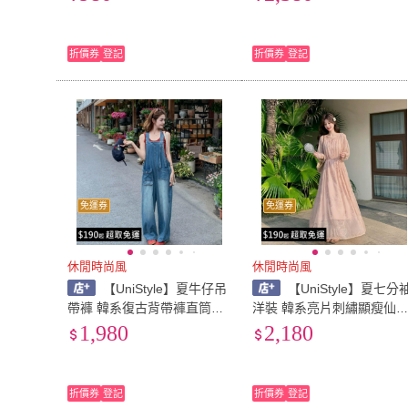
P180(卡其)
折價券
登記
折價券
登記
免運券
免運券
休閒時尚風
休閒時尚風
【UniStyle】夏牛仔吊
【UniStyle】夏七分
帶褲 韓系復古背帶褲直筒長
洋裝 韓系亮片刺繡顯瘦仙
褲 女 ZMX609-1K45(藍)
風 女 ZM7295-1K60(粉)
1,980
2,180
折價券
登記
折價券
登記