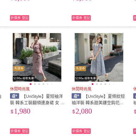
(藍)
片色)
(
折價券
登記
折價券
登記
免運券
免運券
休閒時尚風
休閒時尚風
袖
【UniStyle】夏短袖洋
【UniStyle】夏條紋短
女
裝 韓系工裝翻領連身裙 女 Z
袖洋裝 韓系甜美鏤空鈎花翻
M7015-P145(粉)
領連身裙 女 ZM2623-1K55
裙
1,980
2,080
(圖片色)
折價券
登記
折價券
登記