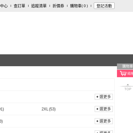
中心
查訂單
追蹤清單
折價券
購物車
登記活動
(
0
)
購物車
TOP
選更多
選更多
91
)
2XL
(
53
)
XL
(
191
)
2XL
(
53
)
m~150cm
(
239
)
151cm~160cm
(
239
)
選更多
3
)
141cm~150cm
(
239
)
151cm~160cm
(
239
)
66公分)
(
103
)
27腰(69公分)
(
101
)
羊毛
(
3
)