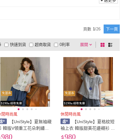
選更多
26腰(66公分)
(
103
)
27腰(69公分)
(
101
)
81公分)
(
47
)
33腰(84公分)
(
43
)
32腰(81公分)
(
47
)
33腰(84公分)
(
43
)
97公分)
(
15
)
39腰(99公分)
(
14
)
頁數
1
/
26
下一頁
38腰(97公分)
(
15
)
39腰(99公分)
(
14
)
112公分)
(
1
)
45腰(114公分)
(
1
)
券
快速到貨
超商取貨
0利率
展開
棋
條
44腰(112公分)
(
1
)
45腰(114公分)
(
1
)
品有量
有影片
電視購物
盤
列
到付款
超商付款
5
式
式
以上
1
及以上
免運券
免運券
休閒時尚風
休閒時尚風
【UniStyle】夏無袖襯
【UniStyle】夏格紋短
衫 韓版V領重工花朵刺繡系
袖上衣 韓版甜美花邊襯衫 女
帶娃娃裝上衣 女 VAC303
VA1946(藍格紋)
980
980