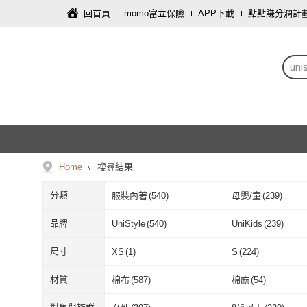
回首頁
momo富立保險
APP下載
點點賺分潤計
uni
Home
搜尋結果
分類
服裝內著
(
540
)
母嬰/童
(
239
)
品牌
UniStyle
(
540
)
UniKids
(
239
)
UniStyle
(
540
)
UniKids
(
239
)
尺寸
XS
(
1
)
S
(
224
)
XS
(
1
)
S
(
224
)
Free
(
96
)
111cm~120cm
(
23
材質
棉布
(
587
)
棉麻
(
54
)
Free
(
96
)
111cm~120c
22腰(56公分)
(
4
)
23腰(58公分)
(
43
)
棉布
(
587
)
棉麻
(
54
)