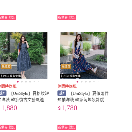
白)
折價券
登記
折價券
登記
免運券
免運券
休閒時尚風
休閒時尚風
【UniStyle】夏格紋短
【UniStyle】夏假兩件
袖洋裝 韓系復古文藝風連身
短袖洋裝 韓系萌趣設計感連
 女 ZM7063-1K40(藏青)
身裙 女 ZML566-P135(藍)
1,880
1,780
折價券
登記
折價券
登記