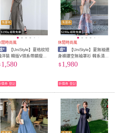
免運券
免運券
休閒時尚風
休閒時尚風
【UniStyle】夏格紋短
【UniStyle】夏無袖連
袖洋裝 韓版V領系帶顯瘦連
身褲鏤空無袖罩衫 韓系清新
身裙 女 UV3937(格紋)
歐妮 女 ZMR2D111-A1239
1,580
1,980
(圖片色)
折價券
登記
折價券
登記