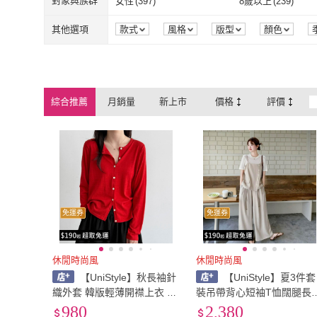
對象與族群
女性
(
397
)
8歲以上
(
239
)
22腰(56公分)
(
4
)
23腰(58公分)
(
28腰(71公分)
(
92
)
29腰(74公分)
(
82
)
女性
(
397
)
8歲以上
(
239
)
其他選項
款式
風格
版型
顏色
28腰(71公分)
(
92
)
29腰(74公分)
(
34腰(86公分)
(
32
)
35腰(89公分)
(
30
)
34腰(86公分)
(
32
)
35腰(89公分)
(
40腰(102公分)
(
13
)
41腰(104公分)
(
12
)
綜合推薦
月銷量
新上市
價格
評價
40腰(102公分)
(
13
)
41腰(104公分)
46腰(117公分)
(
1
)
46腰(117公分)
(
1
)
免運券
免運券
休閒時尚風
休閒時尚風
【UniStyle】秋長袖針
【UniStyle】夏3件套
織外套 韓版輕薄開襟上衣 女
裝吊帶背心短袖T恤闊腿長
UVss1024(紅)
韓系減齡歐妮風 女 ZM7087
980
2,380