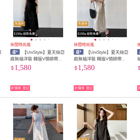
免運券
免運券
休閒時尚風
休閒時尚風
短
【UniStyle】夏天絲亞
【UniStyle】夏天絲亞
麻無袖洋裝 韓版V領綁帶收
麻無袖洋裝 韓版V領綁帶收
腰連身裙 女 UV89051(經典
腰連身裙 女 UV89051(麻本)
1,580
1,580
黑)
折價券
登記
折價券
登記