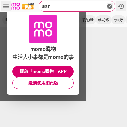
ustini
排靜電
太極底
健康鞋
我挺你
運動鞋
豹豹鞋
瑪莉珍
軟q紓
momo購物
生活大小事都是momo的事
開啟「momo購物」APP
繼續使用網頁版