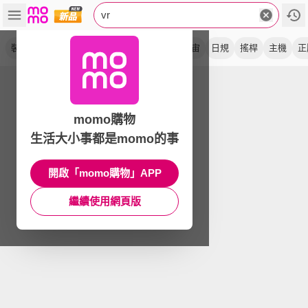
vr
裝置
頭戴式
代購
頭顯
顯示器
元宇宙
日規
搖桿
主機
正
momo購物
生活大小事都是momo的事
開啟「momo購物」APP
繼續使用網頁版