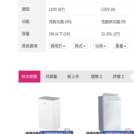
Whirlpool 惠而浦
(
318
)
RENZA
(
3
)
類型
110V
(
87
)
220V
(
4
)
110V
(
87
)
220V
(
4
)
桌面型
(
11
)
個人型
(
3
)
功能
洗脫功能
(
45
)
洗脫烘功能
(
9
)
桌面型
(
11
)
個人型
(
3
)
按鍵式
(
4
)
觸控式
(
15
)
洗脫功能
(
45
)
洗脫烘功能
(
9
)
旋風
(
8
)
蒸氣
(
10
)
容量
10L以下
(
16
)
11-20L
(
27
)
按鍵式
(
4
)
觸控式
(
15
)
電動
(
4
)
天然氣
(
5
)
旋風
(
8
)
蒸氣
(
10
)
脫臭
(
2
)
爐內清潔
(
9
)
10L以下
(
16
)
11-20L
(
27
)
501L~600L
(
1
)
601L~800L
(
7
)
其他選項
適用於
款式
功效
重量
電動
(
4
)
天然氣
(
5
)
單門
(
3
)
雙門上下門
(
2
)
脫臭
(
2
)
爐內清潔
(
9
)
連續除濕
(
12
)
燉煮
(
7
)
501L~600L
(
1
)
601L~800L
(
7
)
單門
(
3
)
雙門上下門
(
2
)
有線
(
4
)
直立式
(
3
)
連續除濕
(
12
)
燉煮
(
7
)
自動斷電
(
4
)
71-80dB
(
3
)
綜合推薦
月銷量
新上市
價格
評價
有線
(
4
)
直立式
(
3
)
自動斷電
(
4
)
71-80dB
(
3
)
Ad
Ad