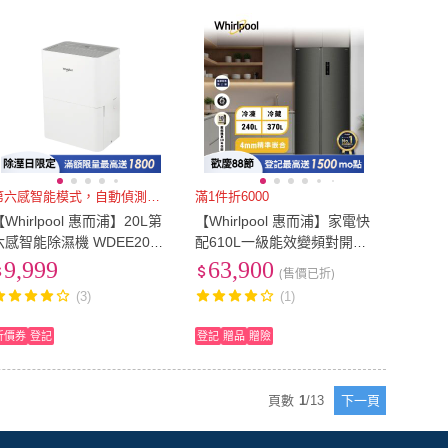
第六感智能模式，自動偵測濕度調
滿1件折6000
【Whirlpool 惠而浦】20L第
【Whirlpool 惠而浦】家電快
六感智能除濕機 WDEE20T
配610L一級能效變頻對開冰
W
箱(WF2X610NBTW)
9,999
63,900
(售價已折)
(3)
(1)
折價券
登記
登記
贈品
贈險
頁數
1
/
13
下一頁