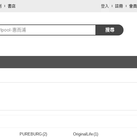
劃
書店
登入
註冊
會員
irlpool-惠而浦
搜尋
取消
PUREBURG
(
2
)
OriginalLife
(
1
)