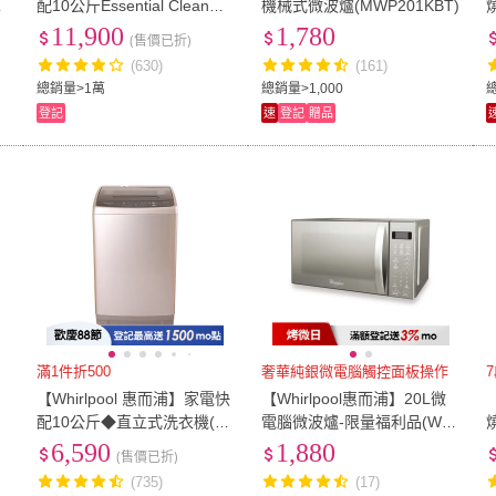
味
配10公斤Essential Clean溫
機械式微波爐(MWP201KBT)
水洗脫烘變頻滾筒洗衣機(W
P
11,900
1,780
(售價已折)
EHC10BBS)
(630)
(161)
總銷量>1萬
總銷量>1,000
登記
速
登記
贈品
滿1件折500
奢華純銀微電腦觸控面板操作
【Whirlpool 惠而浦】家電快
【Whirlpool惠而浦】20L微
P
配10公斤◆直立式洗衣機(W
電腦微波爐-限量福利品(WM
M10KW)
WE200S)
P
6,590
1,880
(售價已折)
(735)
(17)