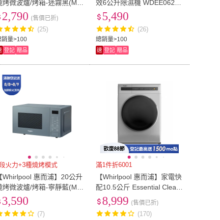
燒烤微波爐/烤箱-迷霧黑(MW
效6公升除濕機 WDEE0620T
203EBT)
W
2,790
5,490
(售價已折)
(25)
(26)
總銷量>100
總銷量>100
速
登記
贈品
速
登記
贈品
7段火力+3種燒烤模式
滿1件折6001
【Whirlpool 惠而浦】20公升
【Whirlpool 惠而浦】家電快
燒烤微波爐/烤箱-寧靜藍(MW
配10.5公斤 Essential Clean
203EUT)
變頻滾筒洗衣機(FWEB1050
3,590
8,999
(售價已折)
1BS)
(7)
(170)