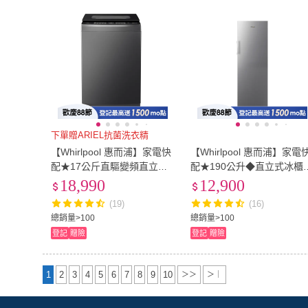
下單贈ARIEL抗菌洗衣精
【Whirlpool 惠而浦】家電快
【Whirlpool 惠而浦】家電
配★17公斤直驅變頻直立洗
配★190公升◆直立式冰櫃
衣機(VWHD1711BG)
(WUFZ656AS)
18,990
12,900
(19)
(16)
總銷量>100
總銷量>100
登記
贈險
登記
贈險
1
2
3
4
5
6
7
8
9
10
＞＞
＞｜