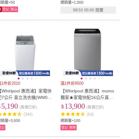
總銷量>50
總銷量>1,000
速
登記
贈品
08/10 00:00 開賣
滿1件折2010
滿1件折8500
【Whirlpool 惠而浦】家電快
【Whirlpool 惠而浦】momo
配7公斤 直立洗衣機(WM07P
獨家★家電快配16公斤直驅
W)
變頻直立洗衣機(VWED1611
5,190
13,900
(售價已折)
(售價已折)
BS)
(344)
(64)
銷量>3,000
總銷量>100
登記
登記
贈險