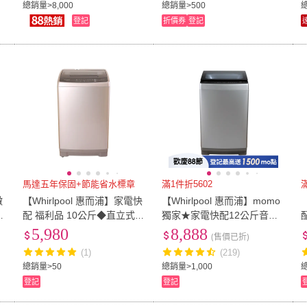
總銷量>8,000
總銷量>500
登記
折價券
登記
馬達五年保固+節能省水標章
滿1件折5602
微
【Whirlpool 惠而浦】家電快
【Whirlpool 惠而浦】momo
M
配 福利品 10公斤◆直立式洗
獨家★家電快配12公斤音波
衣機(WM10KW)
洗淨直驅變頻洗衣機(WV12D
5,980
8,888
(售價已折)
S)
(1)
(219)
總銷量>50
總銷量>1,000
總
登記
登記