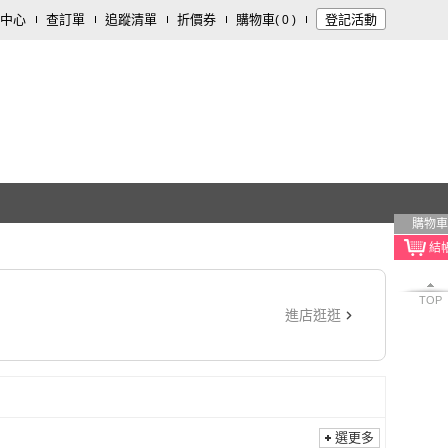
中心
查訂單
追蹤清單
折價券
購物車
登記活動
(
0
)
購物車
TOP
進店逛逛
選更多