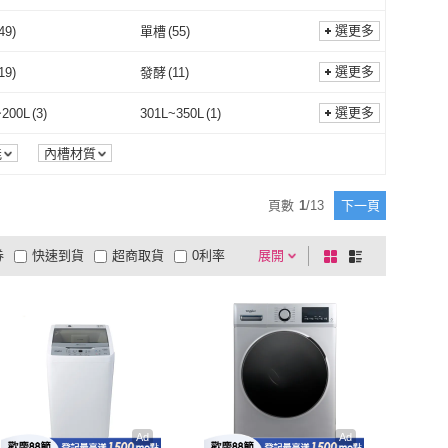
選更多
49
)
單槽
(
55
)
變頻
(
49
)
單槽
(
55
)
A濾網
(
8
)
醫療級HEPA濾網
(
3
)
選更多
19
)
發酵
(
11
)
HEPA濾網
(
8
)
醫療級HEPA濾網
(
3
)
式
(
2
)
一般插頭式
(
22
)
烘烤
(
19
)
發酵
(
11
)
感測
(
2
)
內建食譜
(
7
)
選更多
~200L
(
3
)
301L~350L
(
1
)
機械式
(
2
)
一般插頭式
(
22
)
4
)
對開
(
8
)
溫度感測
(
2
)
內建食譜
(
7
)
功能
(
7
)
自動除霜
(
2
)
151L~200L
(
3
)
301L~350L
(
1
)
能
內槽材質
右開
(
4
)
對開
(
8
)
型
(
6
)
臥式
(
4
)
預約功能
(
7
)
自動除霜
(
2
)
1
)
定時
(
4
)
頁數
1
/
13
下一頁
落地型
(
6
)
臥式
(
4
)
燜燒
(
1
)
定時
(
4
)
券
快速到貨
超商取貨
0利率
展開
棋
條
品有量
有影片
電視購物
盤
列
到付款
超商付款
5
式
式
以上
1
及以上
Ad
Ad