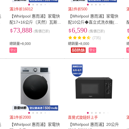
滿1件折16012
滿1件折500
能
【Whirlpool 惠而浦】家電快
【Whirlpool 惠而浦】家電快
味
配17+16公斤〔天然〕瓦斯
配10公斤◆直立式洗衣機(W
乾衣機+變頻滾筒蒸氣洗衣機
M10KW)
73,888
6,590
(售價已折)
(售價已折)
8TWFW8620HW+8TWGD8
(735)
620HW
總銷量>8,000
總銷量>8,000
總
登記
登記
滿1件折2000
直覺式旋鈕好上手
能
【Whirlpool 惠而浦】家電快
【Whirlpool 惠而浦】20公升