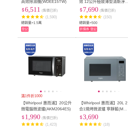
高效除濕機(WDEE15TW)
效 12公升極致薄型清新淨
除濕機(WDEE1200TW)
6,511
7,690
(售價已折)
(售價已折)
(1,590)
(150)
總銷量>1.5萬
總銷量>500
登記
折價券
登記
滿1件折1000
【Whirlpool 惠而浦】20公升
【Whirlpool 惠而浦】20L 2
微電腦微波爐(AKM2064ES)
合1燒烤微波爐 寧靜藍(MW
203EUT)
1,990
3,690
(售價已折)
(1,423)
(18)