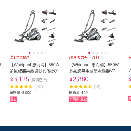
滿1件享95折
超強吸力永不衰弱
快
【Whirlpool 惠而浦】550W
【Whirlpool 惠而浦】550W
多氣旋無集塵袋臥式/橫式/滾
多氣旋無集塵袋吸塵器VCK4
筒吸塵器(VCK4007)
007(福利品)
3,125
2,880
(售價已折)
(287)
(14)
總銷量>8,000
總銷量>100
登記
折價券
登記