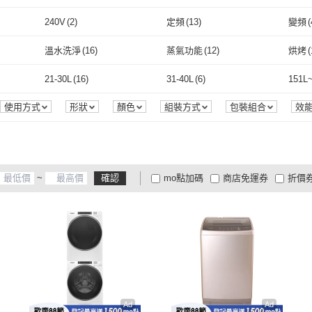
取消
PUREBURG
(
2
)
OriginalLife
(
1
)
240V
(
2
)
定頻
(
13
)
變頻
(
取消
240V
(
2
)
定頻
(
13
)
家用型
(
32
)
一般濾網
(
19
)
HEP
溫水洗淨
(
16
)
蒸氣功能
(
12
)
烘烤
(
家用型
(
32
)
一般濾網
取消
(
19
)
旋鈕式
(
2
)
電子式
(
7
)
機械
溫水洗淨
(
16
)
蒸氣功能
(
12
)
氣炸
(
3
)
瞬熱
(
20
)
溫度
21-30L
(
16
)
31-40L
(
6
)
151L
旋鈕式
(
2
)
電子式
(
7
)
瓦斯
(
13
)
主體
(
13
)
右開
(
氣炸
(
3
)
瞬熱
(
20
)
解凍
(
23
)
滿水提醒
(
16
)
預約
21-30L
(
16
)
31-40L
(
6
)
使用方式
形狀
顏色
組裝方式
包裝組合
效
瓦斯
(
13
)
主體
(
13
)
雙門對開
(
6
)
桌上型
(
1
)
落地
解凍
(
23
)
滿水提醒
(
16
)
蒸
(
5
)
燒烤
(
12
)
燜燒
(
雙門對開
(
6
)
桌上型
(
1
)
有刷馬達
(
3
)
冷凍櫃
(
3
)
蒸
(
5
)
燒烤
(
12
)
~
確認
mo點加碼
商店免運券
折價
有刷馬達
(
3
)
冷凍櫃
(
3
)
大家電安心配
大家電快配
商
低溫宅配
定期配/分次配
貨
4
及以上
3
及以上
2
及
Ad
Ad