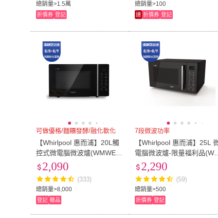
總銷量>1.5萬
總銷量>100
折價券
登記
速
折價券
登記
可做優格/麵糰發酵/融化軟化
7段微波功率
【Whirlpool 惠而浦】20L觸
【Whirlpool 惠而浦】25L 
控式微電腦微波爐(WMWE2
電腦微波爐-限量福利品(W
00B)
WE250B)
2,090
2,290
(333)
(59)
總銷量>8,000
總銷量>500
登記
贈品
折價券
登記