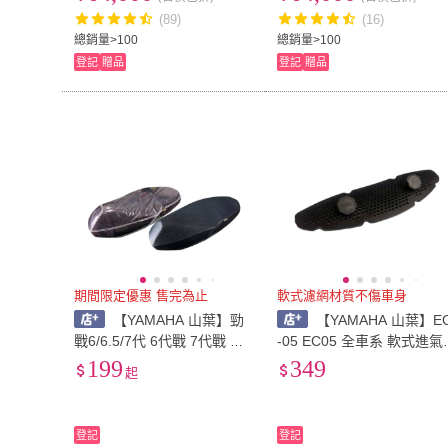
點3000)
(89)
(16)
總銷量>100
總銷量>100
登記
贈品
登記
贈品
期間限定優惠 售完為止
軟式濾網材質不傷車身
【YAMAHA 山葉】勁
【YAMAHA 山葉】E
戰6/6.5/7代 6代戰 7代戰 勁
-05 EC05 全車系 軟式進氣
戰座墊套 透明 隔熱坐墊套
濾網 機車濾網 護網 進氣濾
199
349
起
透明坐墊套 透氣網套 透明機
網 水箱護網
車椅套 防熱椅套
登記
登記