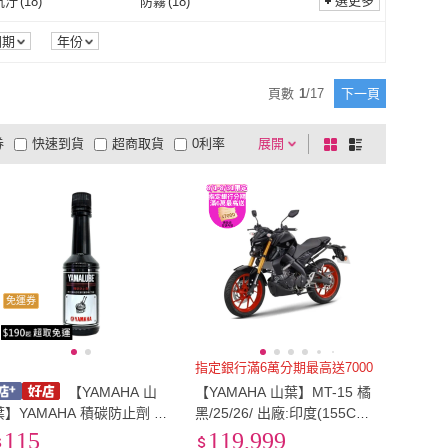
選更多
抗汙
(
18
)
防霧
(
18
)
防塵抗汙
(
18
)
防霧
(
18
)
18
)
防風
(
13
)
固期
年份
防水
(
18
)
防風
(
13
)
頁數
1
/
17
下一頁
券
快速到貨
超商取貨
0利率
展開
棋
條
品有量
有影片
電視購物
盤
列
到付款
超商付款
5
式
式
以上
1
及以上
免運券
指定銀行滿6萬分期最高送7000
【YAMAHA 山
【YAMAHA 山葉】MT-15 橘
葉】YAMAHA 積碳防止劑 積
黑/25/26/ 出廠:印度(155CC/
碳清洗劑 機車 專用 75cc YA
檔車/機車/平輸車/普洛吉村
115
119,999