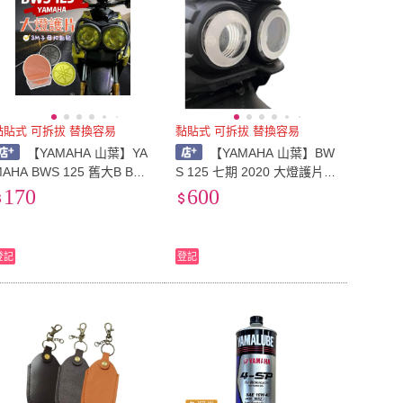
黏貼式 可拆拔 替換容易
黏貼式 可拆拔 替換容易
【YAMAHA 山葉】YA
【YAMAHA 山葉】BW
MAHA BWS 125 舊大B BWS
S 125 七期 2020 大燈護片
125 大燈護片 機車大燈片 燈
機車大燈片 ART/音叉版 兩
170
600
殼 燈罩 外殼 燈罩外殼 改裝
款 BWS 燈罩外殼 機車燈殼
機車改裝
登記
登記