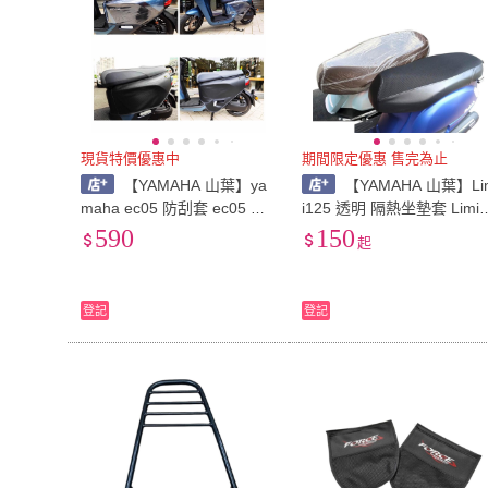
現貨特價優惠中
期間限定優惠 售完為止
【YAMAHA 山葉】ya
【YAMAHA 山葉】Li
maha ec05 防刮套 ec05 車
i125 透明 隔熱坐墊套 Limi1
套 ec05 保護套 皮革車套 EC
5 透明坐墊套 透氣網套 透
590
150
起
05 透明車套 車罩 ec05 機車
機車椅套 防熱椅套
車套
登記
登記