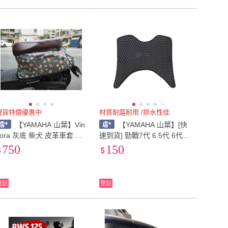
現貨特價優惠中
材質耐磨耐用 /排水性佳
【YAMAHA 山葉】Vin
【YAMAHA 山葉】[快
oora 灰底 柴犬 皮革車套 機
速到貨] 勁戰7代 6.5代 6代通
車防刮套 防水防刮 機車車套
用 排水腳踏墊 機車踏墊 蜂
750
150
巢踏墊 排水踏墊 機車踏墊
登記
登記