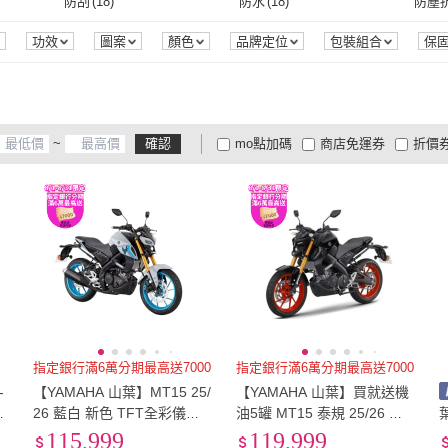
防刮
(
18
)
防水
(
18
)
防塵
防刮
(
18
)
防水
(
18
)
抗UV
(
17
)
防汙
(
14
)
防水
(
功效
圖案
顏色
品牌定位
包裝組合
保
抗UV
(
17
)
防汙
(
14
)
~
確認
mo點加碼
商店免運券
折價
大家電安心配
大家電快配
商
低溫宅配
定期配/分次配
貨
4
及以上
3
及以上
2
及
指定銀行滿6萬分期最高送7000
指定銀行滿6萬分期最高送7000
-
【YAMAHA 山葉】MT15 25/
【YAMAHA 山葉】買就送機
新
26 藍白 新色 TFT全彩儀表
油5罐 MT15 泰規 25/26 亮
出廠:印度(檔車/機車/平輸車/
面棕(速克達/機車/平輸車/普
115,999
119,999