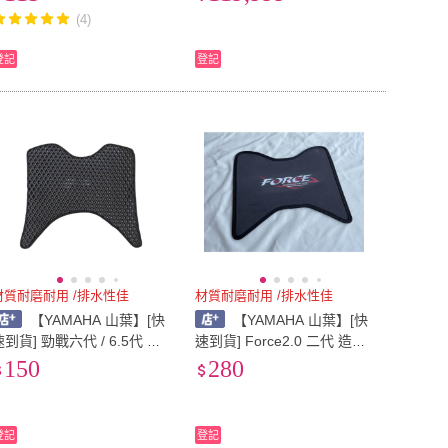
MALUBE 除積碳 汽油精 添
重機)
(4)
加劑 淨化引擎 積碳
登記
登記
材質耐磨耐用 /排水性佳
材質耐磨耐用 /排水性佳
【YAMAHA 山葉】[快
【YAMAHA 山葉】[快
速到貨] 勁戰六代 / 6.5代 共
速到貨] Force2.0 二代 造型
用 排水腳踏墊 機車踏墊 蜂
腳踏墊 魔鬼氈黏貼 機車踏墊
150
280
巢踏墊 排水踏墊 機車踏墊
蜂巢踏墊 排水踏墊 機車踏墊
登記
登記