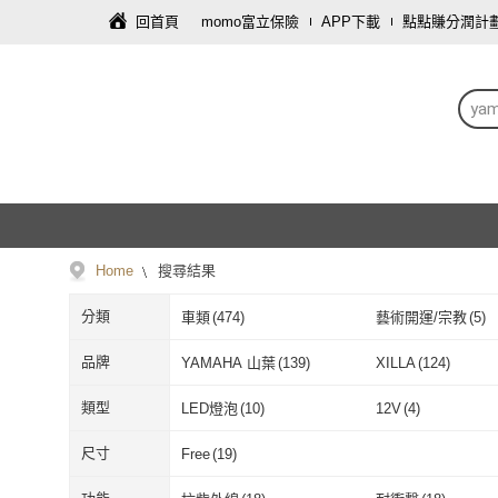
回首頁
momo富立保險
APP下載
點點賺分潤計
ya
Home
搜尋結果
分類
車類
(
474
)
藝術開運/宗教
(
5
)
品牌
YAMAHA 山葉
(
139
)
XILLA
(
124
)
YAMAHA 山葉
(
139
)
XILLA
(
124
)
GOGOBIZ
(
7
)
PX 大通
(
1
)
類型
LED燈泡
(
10
)
12V
(
4
)
GOGOBIZ
(
7
)
PX 大通
(
1
)
SLO
(
8
)
AKEEYO
(
1
)
LED燈泡
(
10
)
12V
(
4
)
尺寸
Free
(
19
)
SLO
(
8
)
AKEEYO
(
1
)
Free
(
19
)