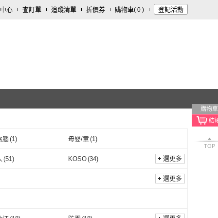
中心
查訂單
追蹤清單
折價券
購物車
登記活動
(
0
)
購物車
電腦
(
1
)
母嬰/童
(
1
)
TOP
選更多
人
(
51
)
KOSO
(
34
)
哈家人
(
51
)
KOSO
(
34
)
1
)
Dynavolt 藍騎士
(
2
)
選更多
CSP
(
1
)
Dynavolt 藍騎士
(
2
)