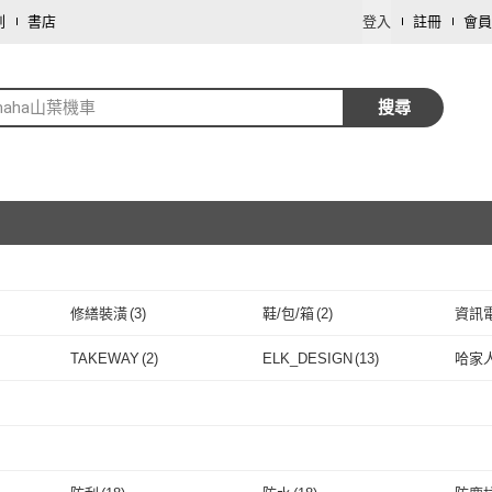
劃
書店
登入
註冊
會員
maha山葉機車
搜尋
修繕裝潢
(
3
)
鞋/包/箱
(
2
)
資訊
取消
TAKEWAY
(
2
)
ELK_DESIGN
(
13
)
哈家
取消
TAKEWAY
(
2
)
ELK_DESIGN
(
13
)
瑪琍歐
(
1
)
iMini
(
1
)
CSP
(
瑪琍歐
(
1
)
iMini
取消
(
1
)
取消