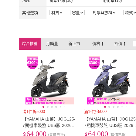
功能
抗紫外線
(
18
)
耐衝擊
(
18
)
抗紫外線
(
18
)
耐衝擊
(
18
)
高透光
(
18
)
抗油
(
18
)
其他選項
材質
容量
對象與族群
款式
高透光
(
18
)
抗油
(
18
)
防潑水
(
2
)
人體工學型
(
8
)
防潑水
(
2
)
人體工學型
(
8
)
綜合推薦
月銷量
新上市
價格
評價
滿1件折5000
滿1件折5000
【YAMAHA 山葉】JOG125-
【YAMAHA 山葉】JOG125
7期機車鼓煞-UBS版-2026年
7期機車鼓煞-UBS版-2026
新車(24期-現折優惠款送MO
車(24期-好禮3選1)
64,000
64,000
(售價已折)
(售價已折)