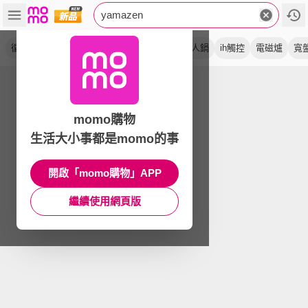
yamazen
循環扇
靜音
立扇
調理鍋
電烤盤
单人鍋
ih觸控
電磁爐
寬
momo購物
生活大小事都是momo的事
開啟「momo購物」APP
繼續使用網頁版