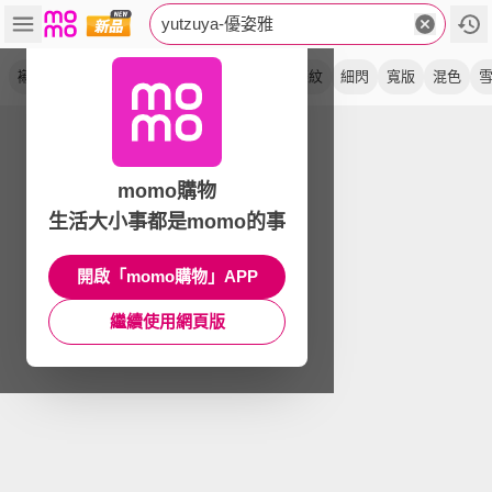
yutzuya-優姿雅
襯衫
壓褶
長袖
上衣
傘襬
高彈
條紋
細閃
寬版
混色
momo購物
生活大小事都是momo的事
開啟「momo購物」APP
繼續使用網頁版