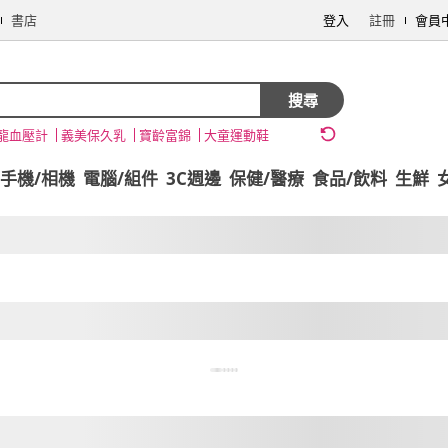
書店
登入
註冊
會員
搜尋
龍血壓計
義美保久乳
寶齡富錦
大童運動鞋
手機/相機
電腦/組件
3C週邊
保健/醫療
食品/飲料
生鮮