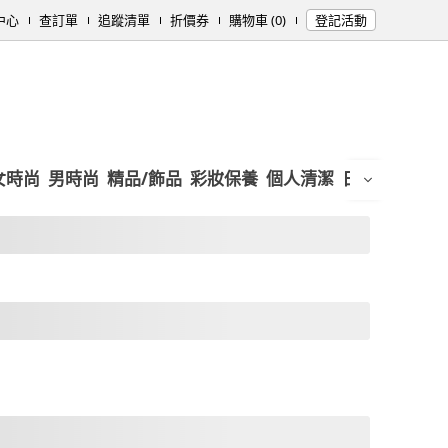
中心
查訂單
追蹤清單
折價券
購物車 (0)
登記活動
女時尚
男時尚
精品/飾品
彩妝保養
個人清潔
日用/紙品
母