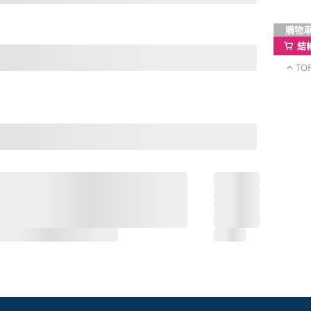
購物
結
TO