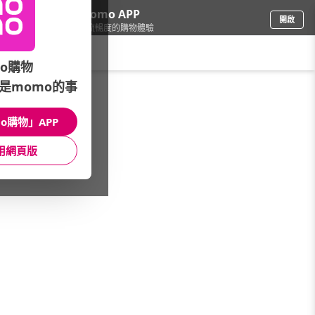
下載momo APP
開啟
給你3倍流暢度的購物體驗
請輸入搜尋關鍵字
o購物
是momo的事
保健/醫療
/
兒童保健
/
其它成分
/
乳鐵蛋白
o購物」APP
館長推薦
月銷量
新上市
價格
評價
用網頁版
很抱歉，沒有篩選到符合條件的商品
您可以調整篩選條件試試看