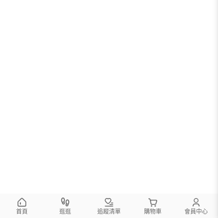
首頁
逛逛
追蹤清單
購物車
會員中心