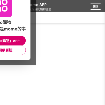
下載momo APP
開啟
給你3倍流暢度的購物體驗
請輸入搜尋關鍵字
o購物
是momo的事
保健/醫療
/
DV麗彤生醫
/
美容保養
/
DV TOKYO
o購物」APP
館長推薦
月銷量
新上市
價格
評價
用網頁版
很抱歉，沒有篩選到符合條件的商品
您可以調整篩選條件試試看