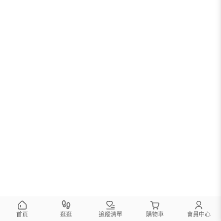
首頁
逛逛
追蹤清單
購物車
會員中心