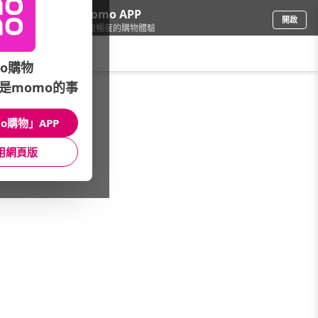
下載momo APP
開啟
給你3倍流暢度的購物體驗
請輸入搜尋關鍵字
o購物
是momo的事
保健/醫療
/
成人營養品
/
亞培
o購物」APP
館長推薦
月銷量
新上市
價格
評價
用網頁版
很抱歉，沒有篩選到符合條件的商品
您可以調整篩選條件試試看