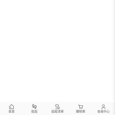
首頁
逛逛
追蹤清單
購物車
會員中心