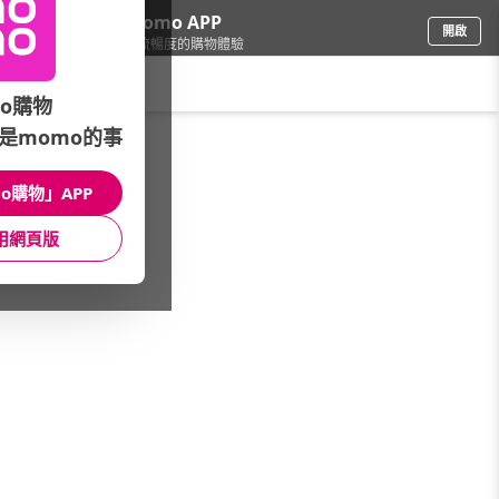
下載momo APP
開啟
給你3倍流暢度的購物體驗
請輸入搜尋關鍵字
o購物
是momo的事
保健/醫療
/
循環保健
/
大研生醫
o購物」APP
館長推薦
月銷量
新上市
價格
評價
用網頁版
很抱歉，沒有篩選到符合條件的商品
您可以調整篩選條件試試看