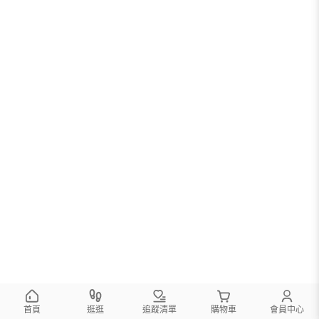
首頁
逛逛
追蹤清單
購物車
會員中心