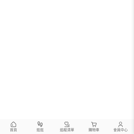
首頁
逛逛
追蹤清單
購物車
會員中心