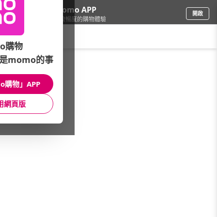
下載momo APP
開啟
給你3倍流暢度的購物體驗
請輸入搜尋關鍵字
o購物
是momo的事
保健/醫療
/
火星生技
/
決醒系列｜體力突破
o購物」APP
館長推薦
月銷量
新上市
價格
評價
用網頁版
很抱歉，沒有篩選到符合條件的商品
您可以調整篩選條件試試看