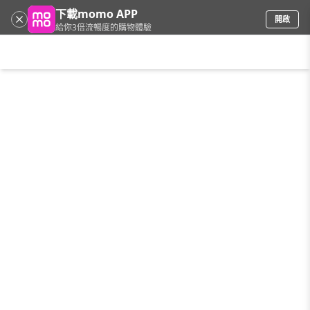
下載momo APP
開啟
給你3倍流暢度的購物體驗
請輸入搜尋關鍵字
首頁
限時搶購
直播
mo店+
看看買
家電
電玩
手機/相