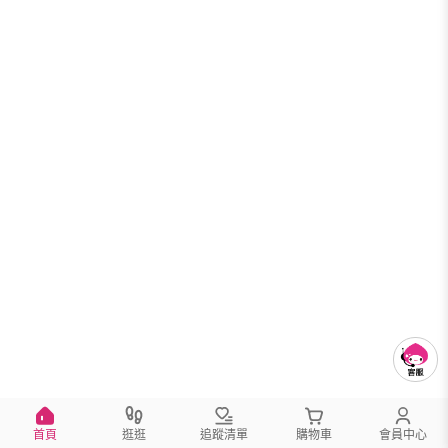
首頁
逛逛
追蹤清單
購物車
會員中心