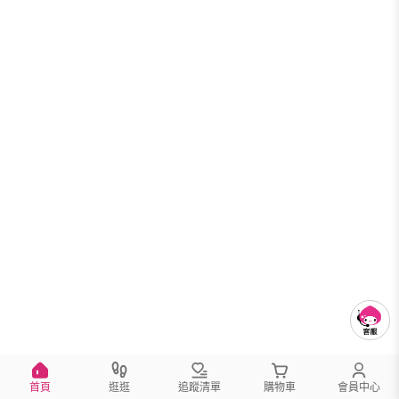
首頁
逛逛
追蹤清單
購物車
會員中心