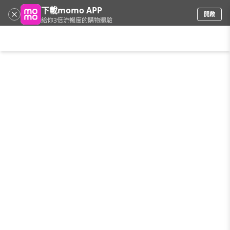
下載momo APP
開啟
給你3倍流暢度的購物體驗
請輸入搜尋關鍵字
首頁
限時搶購
直播
mo店+
看看買
家電
電玩
手機/相