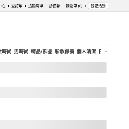
中心
查訂單
追蹤清單
折價券
購物車 (0)
登記活動
女時尚
男時尚
精品/飾品
彩妝保養
個人清潔
日用/紙品
母