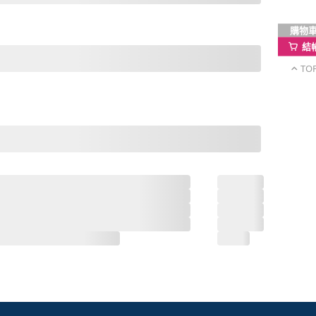
購物
結
TO