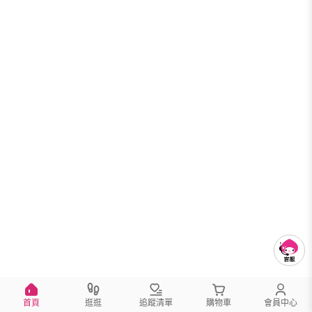
首頁
逛逛
追蹤清單
購物車
會員中心