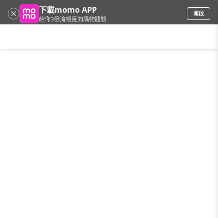
下載momo APP
開啟
給你3倍流暢度的購物體驗
請輸入搜尋關鍵字
首頁
限時搶購
直播
mo店+
看看買
家電
電玩
手機/相